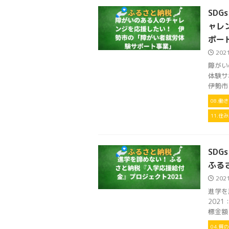
SDG
ャレ
ポー
202
障がい
体験サ
伊勢市目
08.働
11.
SDG
ふる
202
進学を
202
標金額 
04.質