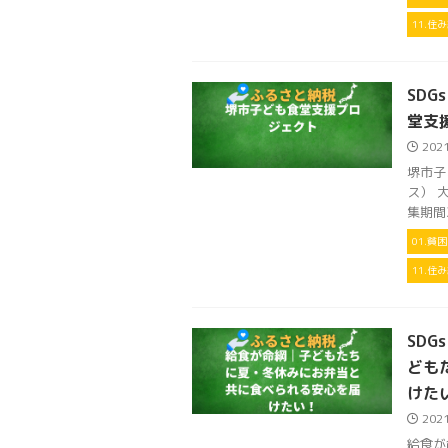
11.
SDG
堂支
202
堺市子
ス） 大
集期間2
01.貧
11.
SDG
ども
けた
202
給食が