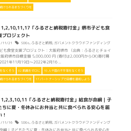
住み続けられるまちづくりを
s 1,2,10,11,17「ふるさと納税寄付金」堺市子ども食
援プロジェクト
1/11/21
SDGs
,
ふるさと納税
,
ガバメントクラウドファンディング
ども食堂支援プロジェクト：大阪府堺市 （出典：ふるさとチョイ
阪府堺市目標金額 5,000,000 円 (寄付は2,000円からOK)寄付募
021年11月19日～2022年2月16 ...
困をなくそう
02.飢餓をゼロに
10.人や国の不平等をなくそう
住み続けられるまちづくりを
17.パートナーシップで目標を達成しよう
s 1,2,3,10,11「ふるさと納税寄付金」給食が命綱｜子
たちに夏・冬休みにお弁当と共に食べられる安心を届
い！
1/11/16
SDGs
,
ふるさと納税
,
ガバメントクラウドファンディング
命綱｜子どもたちに夏・冬休みにお弁当と共に食べられる安心を