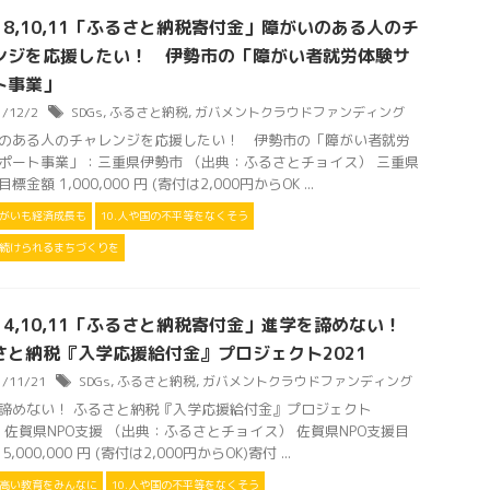
s 8,10,11「ふるさと納税寄付金」障がいのある人のチ
ンジを応援したい！ 伊勢市の「障がい者就労体験サ
ト事業」
1/12/2
SDGs
,
ふるさと納税
,
ガバメントクラウドファンディング
のある人のチャレンジを応援したい！ 伊勢市の「障がい者就労
ポート事業」：三重県伊勢市 （出典：ふるさとチョイス） 三重県
標金額 1,000,000 円 (寄付は2,000円からOK ...
きがいも経済成長も
10.人や国の不平等をなくそう
住み続けられるまちづくりを
s 4,10,11「ふるさと納税寄付金」進学を諦めない！
さと納税『入学応援給付金』プロジェクト2021
1/11/21
SDGs
,
ふるさと納税
,
ガバメントクラウドファンディング
諦めない！ ふるさと納税『入学応援給付金』プロジェクト
1：佐賀県NPO支援 （出典：ふるさとチョイス） 佐賀県NPO支援目
5,000,000 円 (寄付は2,000円からOK)寄付 ...
の高い教育をみんなに
10.人や国の不平等をなくそう