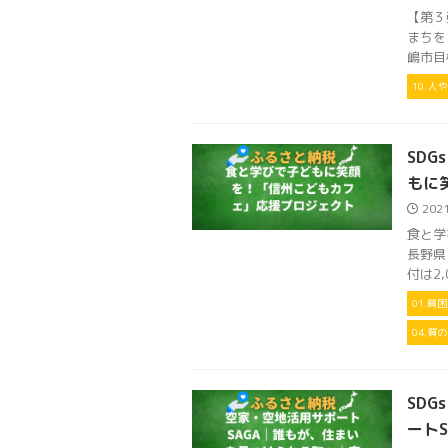
【第３
まちを
嶋市目標
10.人
SDG
もに
202
食と学
長野県
付は2,
01.貧
04.質
SDG
ート