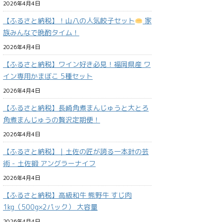
2026年4月4日
【ふるさと納税】！山八の人気餃子セット
家
族みんなで晩酌タイム！
2026年4月4日
【ふるさと納税】ワイン好き必見！福岡県産 ワ
イン専用かまぼこ 5種セット
2026年4月4日
【ふるさと納税】長崎角煮まんじゅうと大とろ
角煮まんじゅうの贅沢定期便！
2026年4月4日
【ふるさと納税】｜土佐の匠が誇る一本針の芸
術 - 土佐鍛 アングラーナイフ
2026年4月4日
【ふるさと納税】高級和牛 熊野牛 すじ肉
1kg（500g×2パック） 大容量
2026年4月4日