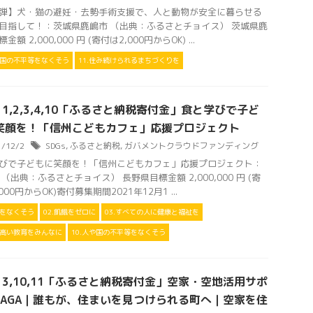
弾】犬・猫の避妊・去勢手術支援で、人と動物が安全に暮らせる
目指して！：茨城県鹿嶋市 （出典：ふるさとチョイス） 茨城県鹿
金額 2,000,000 円 (寄付は2,000円からOK) ...
や国の不平等をなくそう
11.住み続けられるまちづくりを
s 1,2,3,4,10「ふるさと納税寄付金」食と学びで子ど
笑顔を！「信州こどもカフェ」応援プロジェクト
1/12/2
SDGs
,
ふるさと納税
,
ガバメントクラウドファンディング
びで子どもに笑顔を！「信州こどもカフェ」応援プロジェクト：
 （出典：ふるさとチョイス） 長野県目標金額 2,000,000 円 (寄
000円からOK)寄付募集期間2021年12月1 ...
困をなくそう
02.飢餓をゼロに
03.すべての人に健康と福祉を
の高い教育をみんなに
10.人や国の不平等をなくそう
s 3,10,11「ふるさと納税寄付金」空家・空地活用サポ
SAGA｜誰もが、住まいを見つけられる町へ｜空家を住