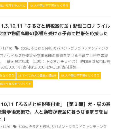
の高い教育をみんなに
10.人や国の不平等をなくそう
s 1,3,10,11「ふるさと納税寄付金」新型コロナウイル
染症や物価高騰の影響を受ける子育て世帯を応援した
2/12/10
SDGs
,
ふるさと納税
,
ガバメントクラウドファンディング
ロナウイルス感染症や物価高騰の影響を受ける子育て世帯を応援
。：静岡県浜松市 （出典：ふるさとチョイス） 静岡県浜松市目標
,500,000 円 (寄付は2,000円からOK)寄付募集 ...
困をなくそう
03.すべての人に健康と福祉を
10.人や国の不平等をなくそう
住み続けられるまちづくりを
Gs 10,11「ふるさと納税寄付金」【第３弾】犬・猫の避
去勢手術支援で、人と動物が安全に暮らせるまちを目
て！
1/12/6
SDGs
,
ふるさと納税
,
ガバメントクラウドファンディング