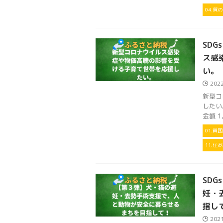
04.質
SDG
ス感
い。
202
新型コ
したい
金額 1
01.貧
11.
SD
妊・
指し
202