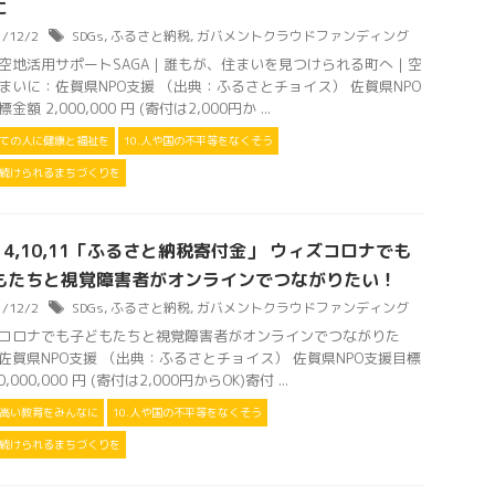
に
1/12/2
SDGs
,
ふるさと納税
,
ガバメントクラウドファンディング
空地活用サポートSAGA｜誰もが、住まいを見つけられる町へ｜空
まいに：佐賀県NPO支援 （出典：ふるさとチョイス） 佐賀県NPO
金額 2,000,000 円 (寄付は2,000円か ...
べての人に健康と福祉を
10.人や国の不平等をなくそう
住み続けられるまちづくりを
s 4,10,11「ふるさと納税寄付金」 ウィズコロナでも
もたちと視覚障害者がオンラインでつながりたい！
1/12/2
SDGs
,
ふるさと納税
,
ガバメントクラウドファンディング
コロナでも子どもたちと視覚障害者がオンラインでつながりた
佐賀県NPO支援 （出典：ふるさとチョイス） 佐賀県NPO支援目標
,000,000 円 (寄付は2,000円からOK)寄付 ...
の高い教育をみんなに
10.人や国の不平等をなくそう
住み続けられるまちづくりを