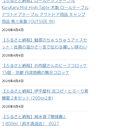
【ふるさと納税】ロールトップテーブル
KuruKaru Mid-High Table 木製 ロールテーブル
アウトドアテーブル アウトドア用品 キャンプ
用品 燕三条製 [OUTSIDE IN]
2026年4月4日
【ふるさと納税】魅惑のちゅうちゅうアイスセ
ット！佐賀の温かさ一言で伝わる優しい味わい
2026年4月4日
【ふるさと納税】お肉屋さんのビーフコロッケ
15個 - 京都 丹波地鶏の贅沢コロッケ
2026年4月4日
【ふるさと納税】伊平屋村 完コピ！とろーり黒
糖蜜 2本セット (200g×2本)
2026年4月4日
【ふるさと納税】純米酒『磐城壽』
1,800ml（鈴木酒造店）_D027