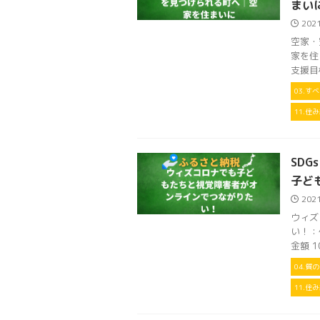
まい
202
空家・
家を住
支援目標
03.す
11.
SDG
子ど
202
ウィズ
い！：
金額 10
04.質
11.