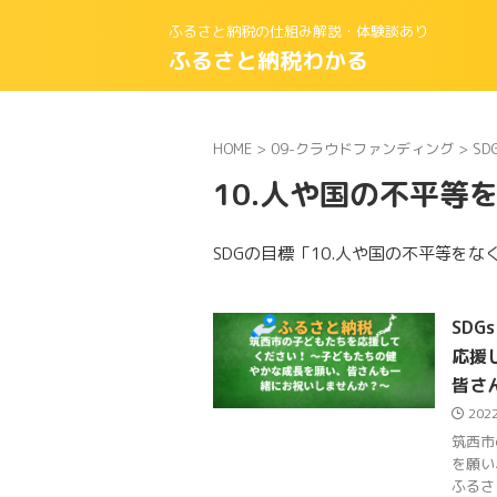
ふるさと納税の仕組み解説・体験談あり
ふるさと納税わかる
HOME
>
09-クラウドファンディング
>
SD
10.人や国の不平等
SDGの目標「10.人や国の不平等を
SD
応援
皆さ
202
筑西市
を願い
ふるさと