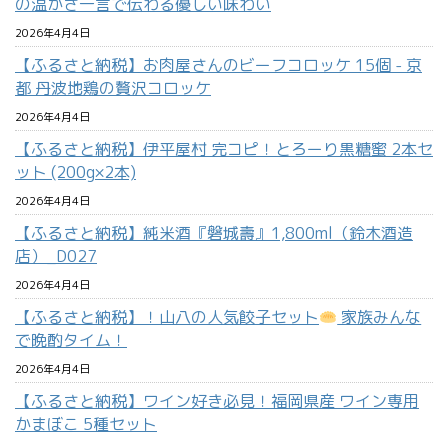
の温かさ一言で伝わる優しい味わい
2026年4月4日
【ふるさと納税】お肉屋さんのビーフコロッケ 15個 - 京
都 丹波地鶏の贅沢コロッケ
2026年4月4日
【ふるさと納税】伊平屋村 完コピ！とろーり黒糖蜜 2本セ
ット (200g×2本)
2026年4月4日
【ふるさと納税】純米酒『磐城壽』1,800ml（鈴木酒造
店）_D027
2026年4月4日
【ふるさと納税】！山八の人気餃子セット
家族みんな
で晩酌タイム！
2026年4月4日
【ふるさと納税】ワイン好き必見！福岡県産 ワイン専用
かまぼこ 5種セット