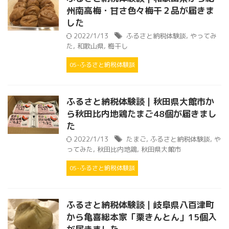
州南高梅・甘さ色々梅干２品が届きま
した
2022/1/13
ふるさと納税体験談
,
やってみ
た
,
和歌山県
,
梅干し
05-ふるさと納税体験談
ふるさと納税体験談｜秋田県大館市か
ら秋田比内地鶏たまご48個が届きまし
た
2022/1/13
たまご
,
ふるさと納税体験談
,
や
ってみた
,
秋田比内地鶏
,
秋田県大館市
05-ふるさと納税体験談
ふるさと納税体験談｜岐阜県八百津町
から亀喜総本家「栗きんとん」15個入