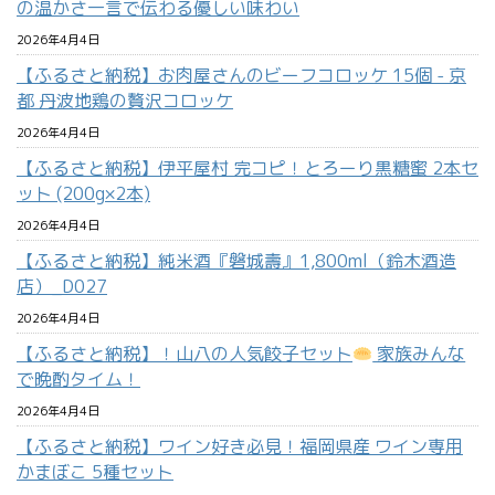
の温かさ一言で伝わる優しい味わい
2026年4月4日
【ふるさと納税】お肉屋さんのビーフコロッケ 15個 - 京
都 丹波地鶏の贅沢コロッケ
2026年4月4日
【ふるさと納税】伊平屋村 完コピ！とろーり黒糖蜜 2本セ
ット (200g×2本)
2026年4月4日
【ふるさと納税】純米酒『磐城壽』1,800ml（鈴木酒造
店）_D027
2026年4月4日
【ふるさと納税】！山八の人気餃子セット
家族みんな
で晩酌タイム！
2026年4月4日
【ふるさと納税】ワイン好き必見！福岡県産 ワイン専用
かまぼこ 5種セット