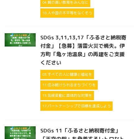
04.質の高い教育をみんなに
10.人や国の不平等をなくそう
SDGs 3,11,13,17「ふるさと納税寄
付金」【急募】落雷火災で焼失。伊
方町「亀ヶ池温泉」の再建をご支援
ください
03.すべての人に健康と福祉を
11.住み続けられるまちづくりを
13.気候変動に具体的な対策を
17.パートナーシップで目標を達成しよう
SDGs 11「ふるさと納税寄付金」
「天空の駅」を発着するレトロなト