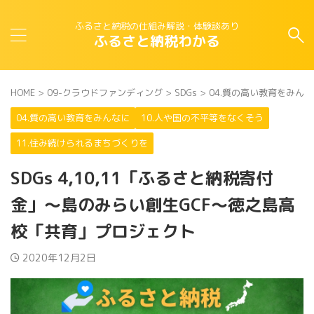
ふるさと納税の仕組み解説・体験談あり
ふるさと納税わかる
HOME
>
09-クラウドファンディング
>
SDGs
>
04.質の高い教育をみん
04.質の高い教育をみんなに
10.人や国の不平等をなくそう
11.住み続けられるまちづくりを
SDGs 4,10,11「ふるさと納税寄付
金」～島のみらい創生GCF～徳之島高
校「共育」プロジェクト
2020年12月2日