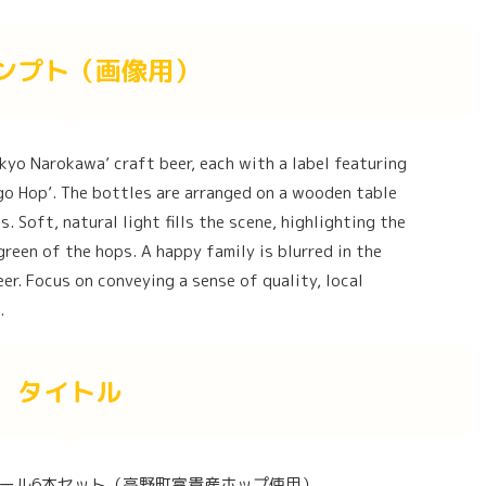
ンプト（画像用）
kyo Narokawa’ craft beer, each with a label featuring
go Hop’. The bottles are arranged on a wooden table
. Soft, natural light fills the scene, highlighting the
green of the hops. A happy family is blurred in the
er. Focus on conveying a sense of quality, local
.
タイトル
ール6本セット（高野町富貴産ホップ使用）