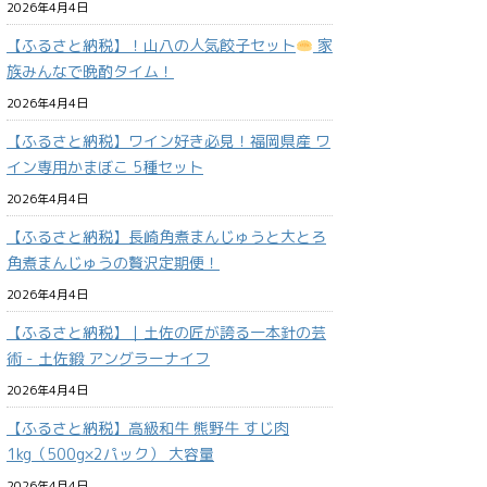
2026年4月4日
【ふるさと納税】！山八の人気餃子セット
家
族みんなで晩酌タイム！
2026年4月4日
【ふるさと納税】ワイン好き必見！福岡県産 ワ
イン専用かまぼこ 5種セット
2026年4月4日
【ふるさと納税】長崎角煮まんじゅうと大とろ
角煮まんじゅうの贅沢定期便！
2026年4月4日
【ふるさと納税】｜土佐の匠が誇る一本針の芸
術 - 土佐鍛 アングラーナイフ
2026年4月4日
【ふるさと納税】高級和牛 熊野牛 すじ肉
1kg（500g×2パック） 大容量
2026年4月4日