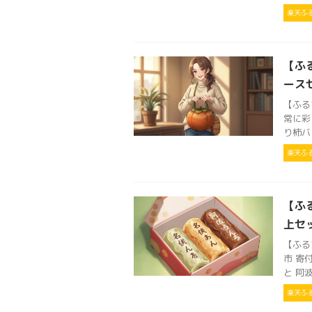
楽天ふ
【ふ
ース
【ふる
常に彩
り柿バ
楽天ふ
【ふ
上セッ
【ふる
市 寄
と 阿波
楽天ふ