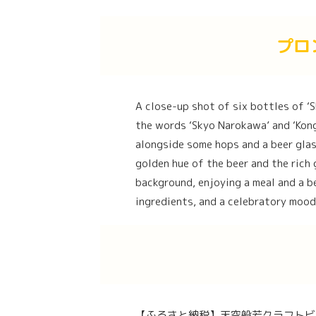
プロ
A close-up shot of six bottles of ‘S
the words ‘Skyo Narokawa’ and ‘Kon
alongside some hops and a beer glass
golden hue of the beer and the rich 
background, enjoying a meal and a be
ingredients, and a celebratory mood
【ふるさと納税】天空般若クラフトビ