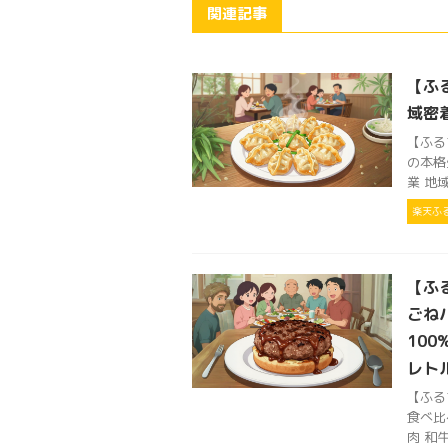
関連記事
【ふ
域密
【ふる
の本格
業 地
楽天ふ
【ふる
ごね
100
レト
【ふる
食べ比
肉 和牛