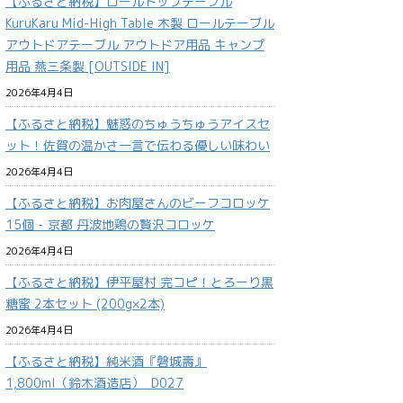
【ふるさと納税】ロールトップテーブル
KuruKaru Mid-High Table 木製 ロールテーブル
アウトドアテーブル アウトドア用品 キャンプ
用品 燕三条製 [OUTSIDE IN]
2026年4月4日
【ふるさと納税】魅惑のちゅうちゅうアイスセ
ット！佐賀の温かさ一言で伝わる優しい味わい
2026年4月4日
【ふるさと納税】お肉屋さんのビーフコロッケ
15個 - 京都 丹波地鶏の贅沢コロッケ
2026年4月4日
【ふるさと納税】伊平屋村 完コピ！とろーり黒
糖蜜 2本セット (200g×2本)
2026年4月4日
【ふるさと納税】純米酒『磐城壽』
1,800ml（鈴木酒造店）_D027