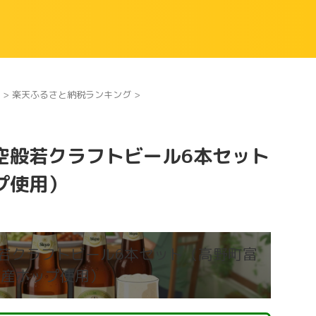
>
楽天ふるさと納税ランキング
>
空般若クラフトビール6本セット
プ使用）
若クラフトビール6本セット（高野町富
貴産ホップ使用）