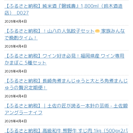
【ふるさと納税】純米酒『磐城壽』1,800ml（鈴木酒造
店）_D027
2026年4月4日
【ふるさと納税】！山八の人気餃子セット
家族みんな
で晩酌タイム！
2026年4月4日
【ふるさと納税】ワイン好き必見！福岡県産 ワイン専用
かまぼこ 5種セット
2026年4月4日
【ふるさと納税】長崎角煮まんじゅうと大とろ角煮まんじ
ゅうの贅沢定期便！
2026年4月4日
【ふるさと納税】｜土佐の匠が誇る一本針の芸術 - 土佐鍛
アングラーナイフ
2026年4月4日
【ふるさと納税】高級和牛 熊野牛 すじ肉 1kg（500g×2パ