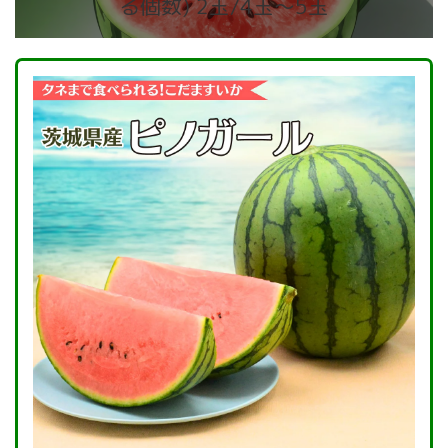
る個数) 2玉/4玉～5玉