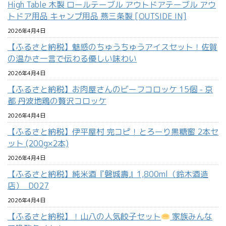
High Table 木製 ロールテーブル アウトドアテーブル アウ
トドア用品 キャンプ用品 燕三条製 [OUTSIDE IN]
2026年4月4日
【ふるさと納税】魅惑のちゅうちゅうアイスセット！佐賀
の温かさ一言で伝わる優しい味わい
2026年4月4日
【ふるさと納税】お肉屋さんのビーフコロッケ 15個 - 京
都 丹波地鶏の贅沢コロッケ
2026年4月4日
【ふるさと納税】伊平屋村 完コピ！とろーり黒糖蜜 2本セ
ット (200g×2本)
2026年4月4日
【ふるさと納税】純米酒『磐城壽』1,800ml（鈴木酒造
店）_D027
2026年4月4日
【ふるさと納税】！山八の人気餃子セット
家族みんな