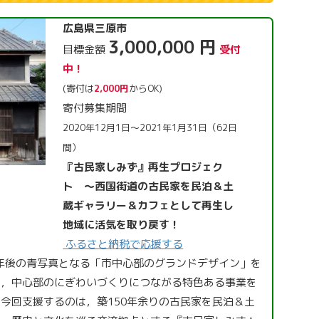
広島県三原市
3,000,000 円
目標金額
受付
中！
(寄付は
2,000円
からOK)
寄付募集期間
2020年12月1日～2021年1月31日（62日
間）
『古民家しみず』再生プロジェク
ト ～西国街道の古民家を民泊＆土
蔵ギャラリー＆カフェとして再生し
地域に活気を取り戻す！
ふるさと納税で応援する
0年後の青写真となる「市中心部のグランドデザイン」を
め，中心部のにぎわいづくりにつながる特色ある事業を
今回支援するのは，築150年余りの古民家を民泊＆土