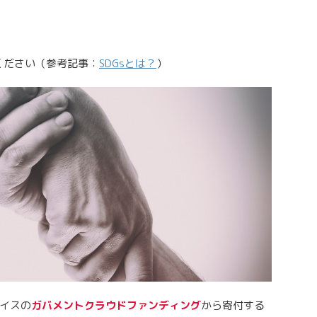
ください（参考記事：
SDGsとは？
）
イスの
ガバメントクラウドファンディング
から寄付する