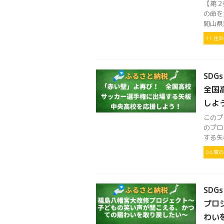
【第２
の命を
岡山県瀬
11.
SD
全国
しよ
このプ
のプロ
する矢
04.質
SDG
プロ
わい