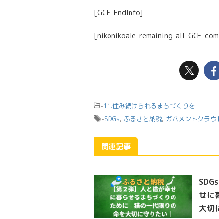
[GCF-EndInfo]
[nikonikoale-remaining-all-GCF-com
-
11.住み続けられるまちづくりを
-
SDGs
,
ふるさと納税
,
ガバメントクラウ
関連記事
SD
せに
大切