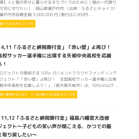
弾】人と猫が幸せに暮らせるまちづくりのために｜猫の一代限り
大切に守りたい｜：岡山県瀬戸内市 （出典：ふるさとチョイス）
戸内市目標金額 3,000,000 円 (寄付は2,000円 ...
住み続けられるまちづくりを
Gs 4,11「ふるさと納税寄付金」「赤い壁」よ再び！
高校サッカー選手権に出場する矢板中央高校を応援
う！
ロジェクトが関係する SDGs ガバメントクラウドファンディング
ジェクト「「赤い壁」よ再び！ 全国高校サッカー選手権に出場
板中央高校を応援しよう！」（栃木県矢板市）は、SDGsの以下 ...
の高い教育をみんなに
11.住み続けられるまちづくりを
s 11,12「ふるさと納税寄付金」福島八幡宮大改修
ジェクト～子どもの笑い声が聞こえる、かつての賑
を取り戻したい～