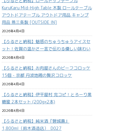
【ふるさと納税】ロールトップテーブル
KuruKaru Mid-High Table 木製 ロールテーブル
アウトドアテーブル アウトドア用品 キャンプ
用品 燕三条製 [OUTSIDE IN]
2026年4月4日
【ふるさと納税】魅惑のちゅうちゅうアイスセ
ット！佐賀の温かさ一言で伝わる優しい味わい
2026年4月4日
【ふるさと納税】お肉屋さんのビーフコロッケ
15個 - 京都 丹波地鶏の贅沢コロッケ
2026年4月4日
【ふるさと納税】伊平屋村 完コピ！とろーり黒
糖蜜 2本セット (200g×2本)
2026年4月4日
【ふるさと納税】純米酒『磐城壽』
1,800ml（鈴木酒造店）_D027