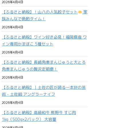
2026年4月4日
【ふるさと納税】！山八の人気餃子セット
家
族みんなで晩酌タイム！
2026年4月4日
【ふるさと納税】ワイン好き必見！福岡県産 ワ
イン専用かまぼこ 5種セット
2026年4月4日
【ふるさと納税】長崎角煮まんじゅうと大とろ
角煮まんじゅうの贅沢定期便！
2026年4月4日
【ふるさと納税】｜土佐の匠が誇る一本針の芸
術 - 土佐鍛 アングラーナイフ
2026年4月4日
【ふるさと納税】高級和牛 熊野牛 すじ肉
1kg（500g×2パック） 大容量
2026年4月4日