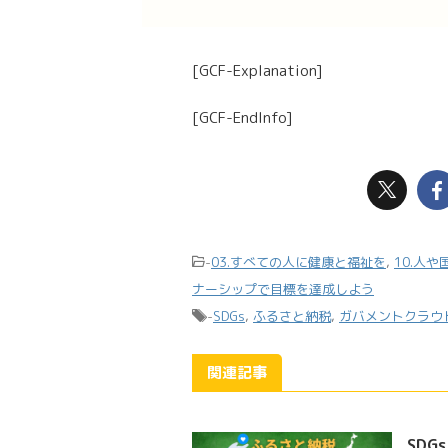
[GCF-Explanation]
[GCF-EndInfo]
-
03.すべての人に健康と福祉を
,
10.人
ナーシップで目標を達成しよう
-
SDGs
,
ふるさと納税
,
ガバメントクラウ
関連記事
SD