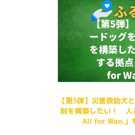
【第5弾】災害救助犬
制を構築したい！ 人と犬が
All for W