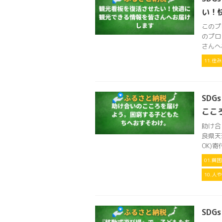
い！
このプ
のプロ
さんへ
11.
SDG
ここ
助け合
良県天理
OK)寄
01.貧
10.人
SD