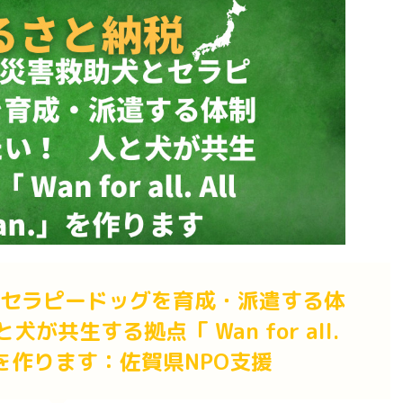
とセラピードッグを育成・派遣する体
共生する拠点「 Wan for all.
an.」を作ります：佐賀県NPO支援