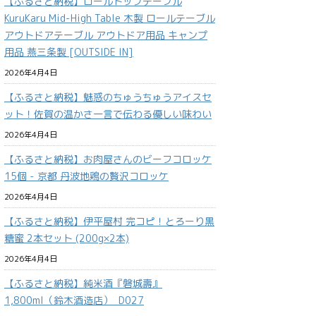
【ふるさと納税】ロールトップテーブル
KuruKaru Mid-High Table 木製 ロールテーブル
アウトドアテーブル アウトドア用品 キャンプ
用品 燕三条製 [OUTSIDE IN]
2026年4月4日
【ふるさと納税】魅惑のちゅうちゅうアイスセ
ット！佐賀の温かさ一言で伝わる優しい味わい
2026年4月4日
【ふるさと納税】お肉屋さんのビーフコロッケ
15個 - 京都 丹波地鶏の贅沢コロッケ
2026年4月4日
【ふるさと納税】伊平屋村 完コピ！とろーり黒
糖蜜 2本セット (200g×2本)
2026年4月4日
【ふるさと納税】純米酒『磐城壽』
1,800ml（鈴木酒造店）_D027