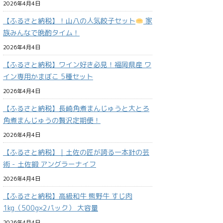
2026年4月4日
【ふるさと納税】！山八の人気餃子セット
家
族みんなで晩酌タイム！
2026年4月4日
【ふるさと納税】ワイン好き必見！福岡県産 ワ
イン専用かまぼこ 5種セット
2026年4月4日
【ふるさと納税】長崎角煮まんじゅうと大とろ
角煮まんじゅうの贅沢定期便！
2026年4月4日
【ふるさと納税】｜土佐の匠が誇る一本針の芸
術 - 土佐鍛 アングラーナイフ
2026年4月4日
【ふるさと納税】高級和牛 熊野牛 すじ肉
1kg（500g×2パック） 大容量
2026年4月4日