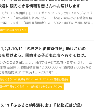
快適に観光できる情報を皆さんへお届けします
ロジェクトが関係する SDGs ガバメントクラウドファンディング
ジェクト「観光看板を復活させたい！快適に観光できる情報を皆
お届けします」（静岡県菊川市）は、SDGsの以下の目標に関連 ...
住み続けられるまちづくりを
s 1,2,3,10,11「ふるさと納税寄付金」助け合いの
ろを届けよう。困窮する子どもたちへおすそわけ。
いのこころを届けよう。困窮する子どもたちへおすそわけ。：奈
市 奈良県天理市目標金額 12,000,000 円 (寄付は2,000円から
付募集期間2021年10月1日～2021年1 ...
困をなくそう
02.飢餓をゼロに
03.すべての人に健康と福祉を
や国の不平等をなくそう
11.住み続けられるまちづくりを
Gs 3,11「ふるさと納税寄付金」『移動式遊び場』