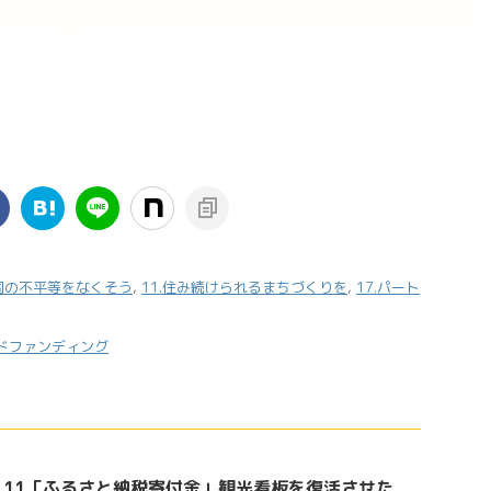
や国の不平等をなくそう
,
11.住み続けられるまちづくりを
,
17.パート
ドファンディング
Gs 11「ふるさと納税寄付金」観光看板を復活させた