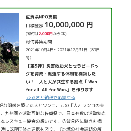
佐賀県NPO支援
10,000,000 円
目標金額
(寄付は
2,000円
からOK)
寄付募集期間
2021年10月4日～2021年12月31日（89日
間）
【第5弾】災害救助犬とセラピードッ
グを育成・派遣する体制を構築した
い！ 人と犬が共生する拠点「 Wan
for all. All for Wan.」を作ります
ふるさと納税で応援する
好な関係を築いた人とワンコ、この『人とワンコの共
に、九州圏で活動可能な佐賀県で、日本有数の活動拠点
日本レスキュー協会の想いです。佐賀県内に拠点を構
同時に既存団体と連携を図り、『地域の社会課題の解