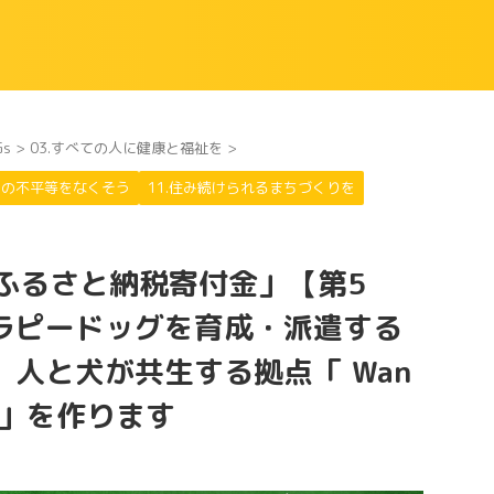
Gs
>
03.すべての人に健康と福祉を
>
や国の不平等をなくそう
11.住み続けられるまちづくりを
,17「ふるさと納税寄付金」【第5
ラピードッグを育成・派遣する
人と犬が共生する拠点「 Wan
 Wan.」を作ります