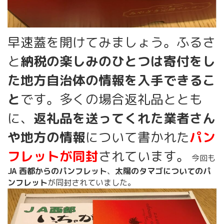
早速蓋を開けてみましょう。ふるさ
と
納税の楽しみのひとつは寄付をし
た地方自治体の情報を入手できるこ
と
です。多くの場合返礼品ととも
に、
返礼品を送ってくれた業者さん
や地方の情報
について書かれた
パン
フレットが同封
されています。
今回も
JA 西都からのパンフレット
、
太陽のタマゴについてのパ
ンフレット
が同封されていました。