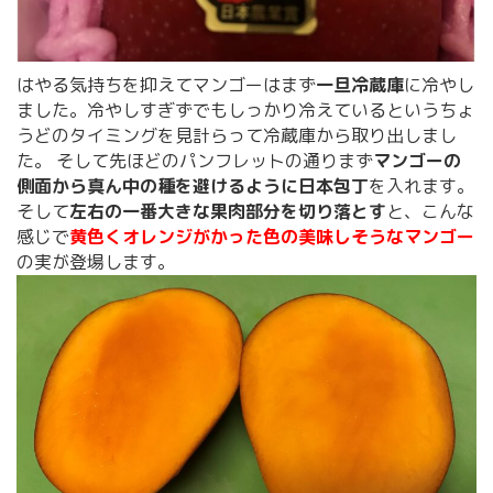
はやる気持ちを抑えてマンゴーはまず
一旦冷蔵庫
に冷やし
ました。冷やしすぎずでもしっかり冷えているというちょ
うどのタイミングを見計らって冷蔵庫から取り出しまし
た。 そして先ほどのパンフレットの通りまず
マンゴーの
側面から真ん中の種を避けるように日本包丁
を入れます。
そして
左右の一番大きな果肉部分を切り落とす
と、こんな
感じで
黄色くオレンジがかった色の美味しそうなマンゴー
の実が登場します。