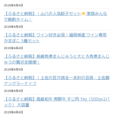
2026年4月4日
【ふるさと納税】！山八の人気餃子セット
家族みんな
で晩酌タイム！
2026年4月4日
【ふるさと納税】ワイン好き必見！福岡県産 ワイン専用
かまぼこ 5種セット
2026年4月4日
【ふるさと納税】長崎角煮まんじゅうと大とろ角煮まんじ
ゅうの贅沢定期便！
2026年4月4日
【ふるさと納税】｜土佐の匠が誇る一本針の芸術 - 土佐鍛
アングラーナイフ
2026年4月4日
【ふるさと納税】高級和牛 熊野牛 すじ肉 1kg（500g×2パ
ック） 大容量
2026年4月4日