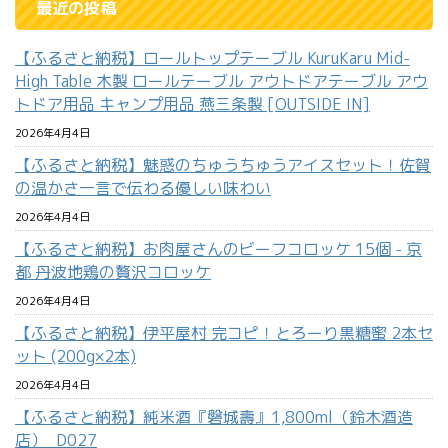
最近の投稿
【ふるさと納税】ロールトップテーブル KuruKaru Mid-
High Table 木製 ロールテーブル アウトドアテーブル アウ
トドア用品 キャンプ用品 燕三条製 [OUTSIDE IN]
2026年4月4日
【ふるさと納税】魅惑のちゅうちゅうアイスセット！佐賀
の温かさ一言で伝わる優しい味わい
2026年4月4日
【ふるさと納税】お肉屋さんのビーフコロッケ 15個 - 京
都 丹波地鶏の贅沢コロッケ
2026年4月4日
【ふるさと納税】伊平屋村 完コピ！とろーり黒糖蜜 2本セ
ット (200g×2本)
2026年4月4日
【ふるさと納税】純米酒『磐城壽』1,800ml（鈴木酒造
店）_D027