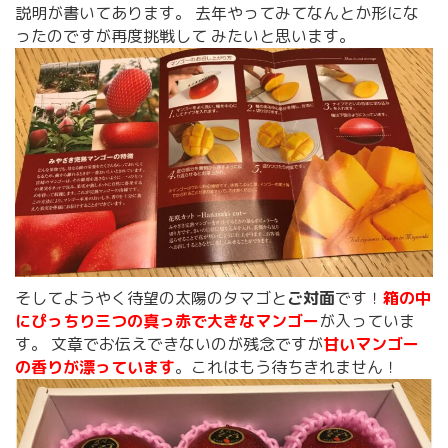
説明が書いてあります。 去年やってみてなんとか形にな
ったのですが再度挑戦して みたいと思います。
そしてようやく待望の太陽のタマゴと
ご対面
です！
箱の中
にぴっちり三つの真っ赤で大きなマンゴー
が入っていま
す。 文章でお伝えできないのが残念ですが
甘いマンゴー
の香りが漂っています
。これはもう待ちきれません！