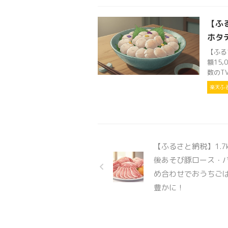
【ふ
ホタテ
【ふる
額15
数のT
楽天ふ
【ふるさと納税】1.7
後あそび豚ロース・
め合わせでおうちご
豊かに！