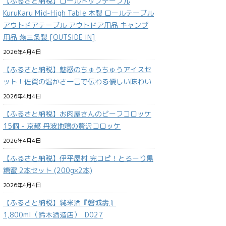
【ふるさと納税】ロールトップテーブル
KuruKaru Mid-High Table 木製 ロールテーブル
アウトドアテーブル アウトドア用品 キャンプ
用品 燕三条製 [OUTSIDE IN]
2026年4月4日
【ふるさと納税】魅惑のちゅうちゅうアイスセ
ット！佐賀の温かさ一言で伝わる優しい味わい
2026年4月4日
【ふるさと納税】お肉屋さんのビーフコロッケ
15個 - 京都 丹波地鶏の贅沢コロッケ
2026年4月4日
【ふるさと納税】伊平屋村 完コピ！とろーり黒
糖蜜 2本セット (200g×2本)
2026年4月4日
【ふるさと納税】純米酒『磐城壽』
1,800ml（鈴木酒造店）_D027