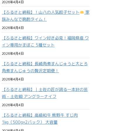
2026年4月4日
【ふるさと納税】！山八の人気餃子セット
家
族みんなで晩酌タイム！
2026年4月4日
【ふるさと納税】ワイン好き必見！福岡県産 ワ
イン専用かまぼこ 5種セット
2026年4月4日
【ふるさと納税】長崎角煮まんじゅうと大とろ
角煮まんじゅうの贅沢定期便！
2026年4月4日
【ふるさと納税】｜土佐の匠が誇る一本針の芸
術 - 土佐鍛 アングラーナイフ
2026年4月4日
【ふるさと納税】高級和牛 熊野牛 すじ肉
1kg（500g×2パック） 大容量
2026年4月4日