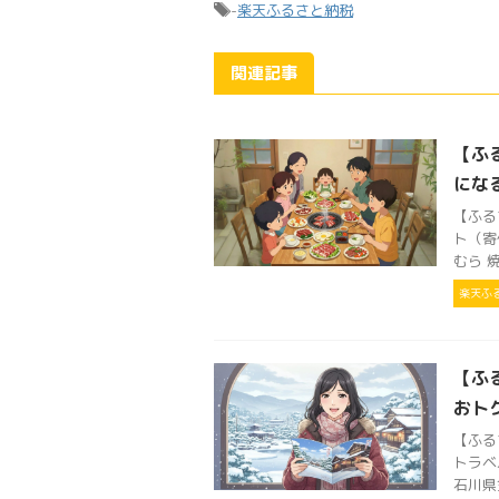
-
楽天ふるさと納税
関連記事
【ふ
になる
【ふる
ト（寄
むら 焼
楽天ふ
【ふる
おト
【ふる
トラベ
石川県