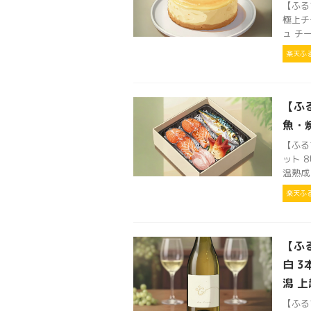
【ふる
極上チ
ュ チー
楽天ふ
【ふ
魚・焼
【ふる
ット 8
温熟成
楽天ふ
【ふ
白 3
潟 上
【ふる