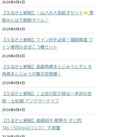
2026年4月4日
【ふるさと納税】！山八の人気餃子セット
家
族みんなで晩酌タイム！
2026年4月4日
【ふるさと納税】ワイン好き必見！福岡県産 ワ
イン専用かまぼこ 5種セット
2026年4月4日
【ふるさと納税】長崎角煮まんじゅうと大とろ
角煮まんじゅうの贅沢定期便！
2026年4月4日
【ふるさと納税】｜土佐の匠が誇る一本針の芸
術 - 土佐鍛 アングラーナイフ
2026年4月4日
【ふるさと納税】高級和牛 熊野牛 すじ肉
1kg（500g×2パック） 大容量
2026年4月4日