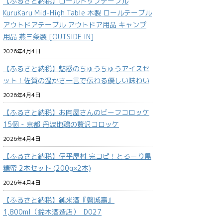
【ふるさと納税】ロールトップテーブル
KuruKaru Mid-High Table 木製 ロールテーブル
アウトドアテーブル アウトドア用品 キャンプ
用品 燕三条製 [OUTSIDE IN]
2026年4月4日
【ふるさと納税】魅惑のちゅうちゅうアイスセ
ット！佐賀の温かさ一言で伝わる優しい味わい
2026年4月4日
【ふるさと納税】お肉屋さんのビーフコロッケ
15個 - 京都 丹波地鶏の贅沢コロッケ
2026年4月4日
【ふるさと納税】伊平屋村 完コピ！とろーり黒
糖蜜 2本セット (200g×2本)
2026年4月4日
【ふるさと納税】純米酒『磐城壽』
1,800ml（鈴木酒造店）_D027