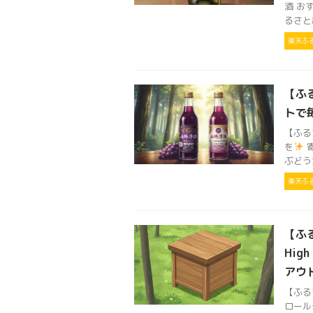
酒 おす
るさと
楽天ふ
【ふ
トで
【ふる
を
寄
ぶどう
楽天ふ
【ふる
Hig
アウト
【ふるさ
ロール