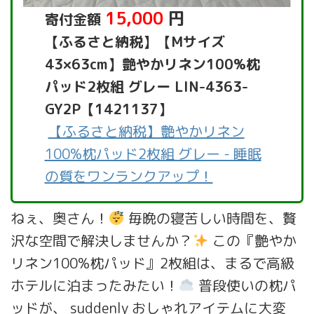
15,000
円
寄付金額
【ふるさと納税】【Mサイズ
43×63cm】艶やかリネン100%枕
パッド2枚組 グレー LIN-4363-
GY2P【1421137】
【ふるさと納税】艶やかリネン
100%枕パッド2枚組 グレー - 睡眠
の質をワンランクアップ！
ねぇ、奥さん！
毎晩の寝苦しい時間を、贅
沢な空間で解決しませんか？
この『艶やか
リネン100%枕パッド』2枚組は、まるで高級
ホテルに泊まったみたい！
普段使いの枕パ
ッドが、 suddenly おしゃれアイテムに大変