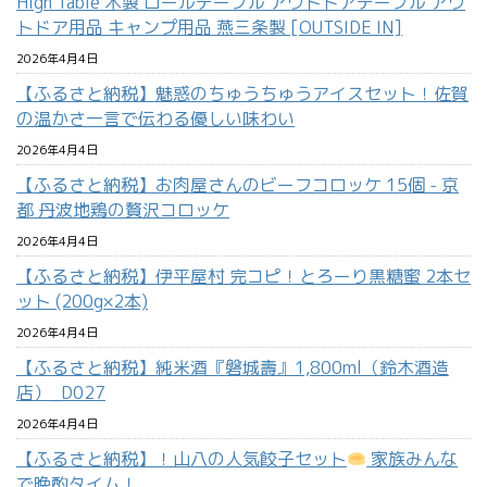
High Table 木製 ロールテーブル アウトドアテーブル アウ
トドア用品 キャンプ用品 燕三条製 [OUTSIDE IN]
2026年4月4日
【ふるさと納税】魅惑のちゅうちゅうアイスセット！佐賀
の温かさ一言で伝わる優しい味わい
2026年4月4日
【ふるさと納税】お肉屋さんのビーフコロッケ 15個 - 京
都 丹波地鶏の贅沢コロッケ
2026年4月4日
【ふるさと納税】伊平屋村 完コピ！とろーり黒糖蜜 2本セ
ット (200g×2本)
2026年4月4日
【ふるさと納税】純米酒『磐城壽』1,800ml（鈴木酒造
店）_D027
2026年4月4日
【ふるさと納税】！山八の人気餃子セット
家族みんな
で晩酌タイム！