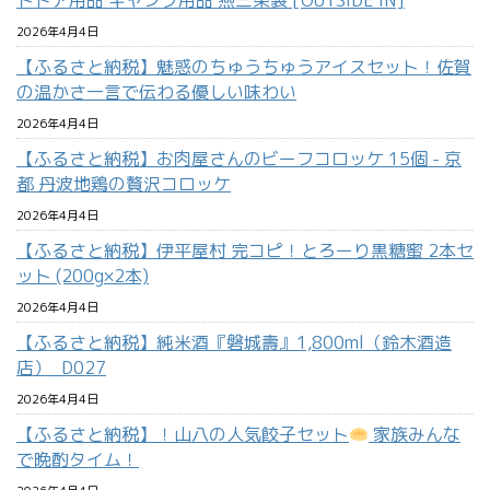
トドア用品 キャンプ用品 燕三条製 [OUTSIDE IN]
2026年4月4日
【ふるさと納税】魅惑のちゅうちゅうアイスセット！佐賀
の温かさ一言で伝わる優しい味わい
2026年4月4日
【ふるさと納税】お肉屋さんのビーフコロッケ 15個 - 京
都 丹波地鶏の贅沢コロッケ
2026年4月4日
【ふるさと納税】伊平屋村 完コピ！とろーり黒糖蜜 2本セ
ット (200g×2本)
2026年4月4日
【ふるさと納税】純米酒『磐城壽』1,800ml（鈴木酒造
店）_D027
2026年4月4日
【ふるさと納税】！山八の人気餃子セット
家族みんな
で晩酌タイム！