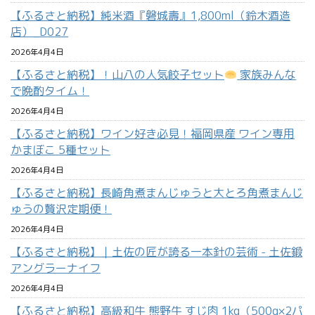
【ふるさと納税】純米酒『磐城壽』1,800ml（鈴木酒造
店）_D027
2026年4月4日
【ふるさと納税】！山八の人気餃子セット
家族みんな
で晩酌タイム！
2026年4月4日
【ふるさと納税】ワイン好き必見！福岡県産 ワイン専用
かまぼこ 5種セット
2026年4月4日
【ふるさと納税】長崎角煮まんじゅうと大とろ角煮まんじ
ゅうの贅沢定期便！
2026年4月4日
【ふるさと納税】｜土佐の匠が誇る一本針の芸術 - 土佐鍛
アングラーナイフ
2026年4月4日
【ふるさと納税】高級和牛 熊野牛 すじ肉 1kg（500g×2パ