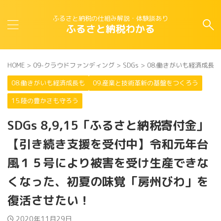
ふるさと納税の仕組み解説・体験談あり
ふるさと納税わかる
HOME
>
09-クラウドファンディング
>
SDGs
>
08.働きがいも経済成長も
08.働きがいも経済成長も
09.産業と技術革新の基盤をつくろう
15.陸の豊かさも守ろう
SDGs 8,9,15「ふるさと納税寄付金」
【引き続き支援を受付中】令和元年台
風１５号により被害を受け生産できな
くなった、初夏の味覚「房州びわ」を
復活させたい！
2020年11月29日