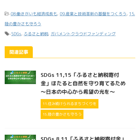
-
08.働きがいも経済成長も
,
09.産業と技術革新の基盤をつくろう
,
15.
陸の豊かさも守ろう
-
SDGs
,
ふるさと納税
,
ガバメントクラウドファンディング
関連記事
SDGs 11,15「ふるさと納税寄付
金」ほたると自然を守り育てるため
～日本の中心から希望の光を～
11.住み続けられるまちづくりを
15.陸の豊かさも守ろう
SDGs 8,11「ふるさと納税寄付金」