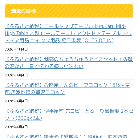
最近の投稿
【ふるさと納税】ロールトップテーブル KuruKaru Mid-
High Table 木製 ロールテーブル アウトドアテーブル アウ
トドア用品 キャンプ用品 燕三条製 [OUTSIDE IN]
2026年4月4日
【ふるさと納税】魅惑のちゅうちゅうアイスセット！佐賀
の温かさ一言で伝わる優しい味わい
2026年4月4日
【ふるさと納税】お肉屋さんのビーフコロッケ 15個 - 京
都 丹波地鶏の贅沢コロッケ
2026年4月4日
【ふるさと納税】伊平屋村 完コピ！とろーり黒糖蜜 2本セ
ット (200g×2本)
2026年4月4日
【ふるさと納税】純米酒『磐城壽』1,800ml（鈴木酒造