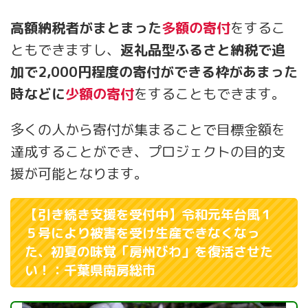
高額納税者がまとまった
多額の寄付
をするこ
ともできますし、
返礼品型ふるさと納税で追
加で2,000円程度の寄付ができる枠があまった
時などに
少額の寄付
をすることもできます。
多くの人から寄付が集まることで目標金額を
達成することができ、プロジェクトの目的支
援が可能となります。
【引き続き支援を受付中】令和元年台風１
５号により被害を受け生産できなくなっ
た、初夏の味覚「房州びわ」を復活させた
い！：千葉県南房総市