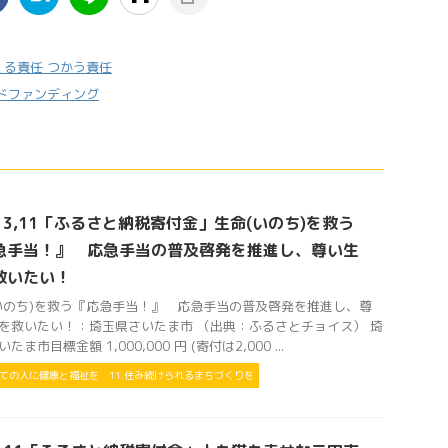
つくる責任 つかう責任
ドファンディング
s 3,11「ふるさと納税寄付金」生命(いのち)を救う
急手当！』 応急手当の普及啓発を推進し、尊い生
救いたい！
いのち)を救う『応急手当！』 応急手当の普及啓発を推進し、尊
を救いたい！：埼玉県さいたま市 （出典：ふるさとチョイス） 埼
たま市目標金額 1,000,000 円 (寄付は2,000 ...
べての人に健康と福祉を
11.住み続けられるまちづくりを