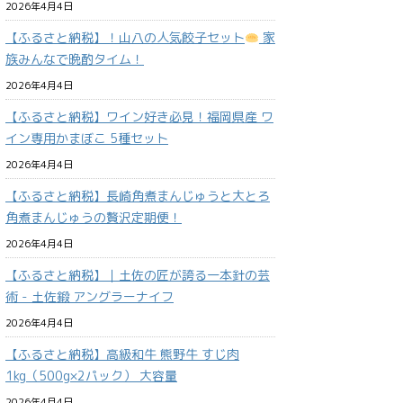
2026年4月4日
【ふるさと納税】！山八の人気餃子セット
家
族みんなで晩酌タイム！
2026年4月4日
【ふるさと納税】ワイン好き必見！福岡県産 ワ
イン専用かまぼこ 5種セット
2026年4月4日
【ふるさと納税】長崎角煮まんじゅうと大とろ
角煮まんじゅうの贅沢定期便！
2026年4月4日
【ふるさと納税】｜土佐の匠が誇る一本針の芸
術 - 土佐鍛 アングラーナイフ
2026年4月4日
【ふるさと納税】高級和牛 熊野牛 すじ肉
1kg（500g×2パック） 大容量
2026年4月4日