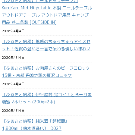
【ふるさと納税】ロールトップテーブル
KuruKaru Mid-High Table 木製 ロールテーブル
アウトドアテーブル アウトドア用品 キャンプ
用品 燕三条製 [OUTSIDE IN]
2026年4月4日
【ふるさと納税】魅惑のちゅうちゅうアイスセ
ット！佐賀の温かさ一言で伝わる優しい味わい
2026年4月4日
【ふるさと納税】お肉屋さんのビーフコロッケ
15個 - 京都 丹波地鶏の贅沢コロッケ
2026年4月4日
【ふるさと納税】伊平屋村 完コピ！とろーり黒
糖蜜 2本セット (200g×2本)
2026年4月4日
【ふるさと納税】純米酒『磐城壽』
1,800ml（鈴木酒造店）_D027