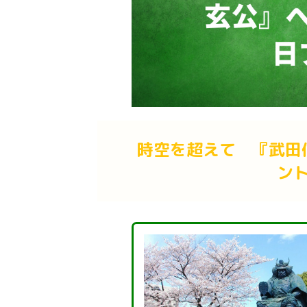
時空を超えて 『武田
ン