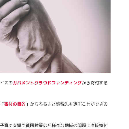
イスの
ガバメントクラウドファンディング
から寄付する
「
寄付の目的
」からふるさと納税先を選ぶことができる
子育て支援
や
貧困対策
など様々な地域の問題に直接寄付