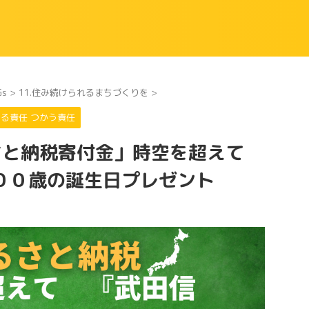
Gs
>
11.住み続けられるまちづくりを
>
くる責任 つかう責任
「ふるさと納税寄付金」時空を超えて
００歳の誕生日プレゼント