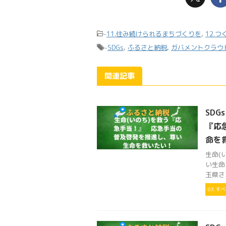
-
11.住み続けられるまちづくりを
,
12.
-
SDGs
,
ふるさと納税
,
ガバメントクラウ
関連記事
SDG
『応
命を
生命(
い生命
玉県さい
03.す