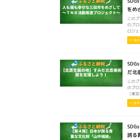
SD
をめ
このプ
のプロ
ロジェ
11.
SD
だ北
このプ
のプロ
（東京
11.
SDG
誇る