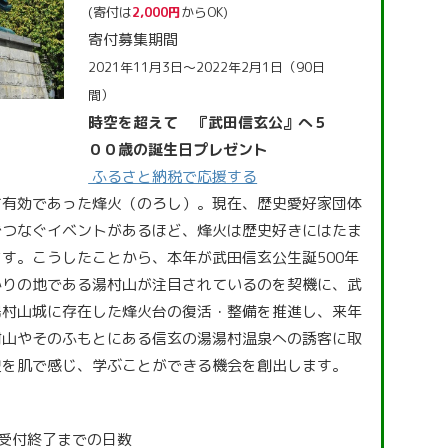
(寄付は
2,000円
からOK)
寄付募集期間
2021年11月3日～2022年2月1日（90日
間）
時空を超えて 『武田信玄公』へ５
００歳の誕生日プレゼント
ふるさと納税で応援する
て有効であった烽火（のろし）。現在、歴史愛好家団体
でつなぐイベントがあるほど、烽火は歴史好きにはたま
す。こうしたことから、本年が武田信玄公生誕500年
かりの地である湯村山が注目されているのを契機に、武
湯村山城に存在した烽火台の復活・整備を推進し、来年
村山やそのふもとにある信玄の湯湯村温泉への誘客に取
史を肌で感じ、学ぶことができる機会を創出します。
受付終了までの日数