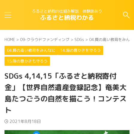
ふるさと納税の仕組み解説・体験談あり
ふるさと納税わかる
HOME
>
09-クラウドファンディング
>
SDGs
>
04.質の高い教育をみん
04.質の高い教育をみんなに
14.海の豊かさを守ろう
15.陸の豊かさも守ろう
SDGs 4,14,15「ふるさと納税寄付
金」【世界自然遺産登録記念】奄美大
島たつごうの自然を描こう！コンテス
ト
2021年8月18日