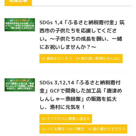
関連記事
SDGs 1,4「ふるさと納税寄付金」筑
西市の子供たちを応援してくださ
い。～子供たちの成長を願い、一緒
にお祝いしませんか？～
01.貧困をなくそう
04.質の高い教育をみんなに
SDGs 3,12,14「ふるさと納税寄付
金」GCFで開発した加工品「唐津め
しんしゃー漁師飯」の販路を拡大
し、漁村に元気を！
03.すべての人に健康と福祉を
12.つくる責任 つかう責任
14.海の豊かさを守ろう