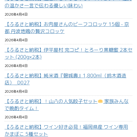
の温かさ一言で伝わる優しい味わい
2026年4月4日
【ふるさと納税】お肉屋さんのビーフコロッケ 15個 - 京
都 丹波地鶏の贅沢コロッケ
2026年4月4日
【ふるさと納税】伊平屋村 完コピ！とろーり黒糖蜜 2本セ
ット (200g×2本)
2026年4月4日
【ふるさと納税】純米酒『磐城壽』1,800ml（鈴木酒造
店）_D027
2026年4月4日
【ふるさと納税】！山八の人気餃子セット
家族みんな
で晩酌タイム！
2026年4月4日
【ふるさと納税】ワイン好き必見！福岡県産 ワイン専用
かまぼこ 5種セット