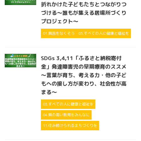
折れかけた子どもたちとつながりつ
づける〜誰もが集える居場所づくり
プロジェクト〜
01.貧困をなくそう
03.すべての人に健康と福祉を
SDGs 3,4,11「ふるさと納税寄付
金」発達障害児の早期療育のススメ
～言葉が育ち、考える力・他の子ど
もへの接し方が変わり、社会性が高
まる～
03.すべての人に健康と福祉を
04.質の高い教育をみんなに
11.住み続けられるまちづくりを