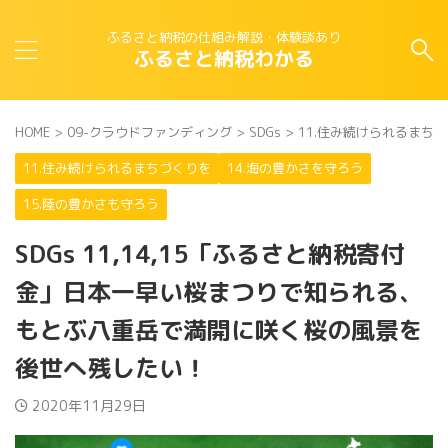
ふるさと納税の仕組み解説・体験談あり
ふるさと納税わかる
HOME
>
09-クラウドファンディング
>
SDGs
>
11.住み続けられるまち
11.住み続けられるまちづくりを
14.海の豊かさを守ろう
15.陸の豊かさも守ろう
SDGs 11,14,15「ふるさと納税寄付
金」日本一早い桜まつりで知られる、
もとぶ八重岳で満開に咲く桜の風景を
後世へ残したい！
2020年11月29日