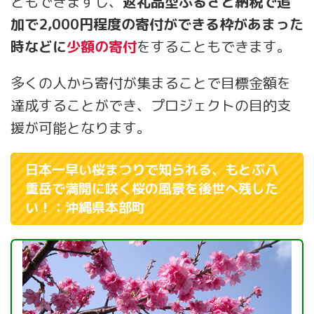
ともできますし、
返礼品型ふるさと納税で追
加で2,000円程度の寄付ができる枠があまった
時などに
少額の寄付
をすることもできます。
多くの人から寄付が集まることで目標金額を
達成することができ、プロジェクトの目的支
援が可能となります。
日本一早い桜まつりで知られる、もとぶ八
重岳で満開に咲く桜の風景を後世へ残した
い！：沖縄県本部町