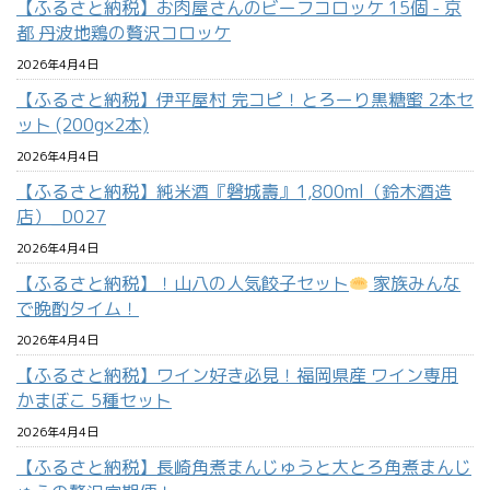
【ふるさと納税】お肉屋さんのビーフコロッケ 15個 - 京
都 丹波地鶏の贅沢コロッケ
2026年4月4日
【ふるさと納税】伊平屋村 完コピ！とろーり黒糖蜜 2本セ
ット (200g×2本)
2026年4月4日
【ふるさと納税】純米酒『磐城壽』1,800ml（鈴木酒造
店）_D027
2026年4月4日
【ふるさと納税】！山八の人気餃子セット
家族みんな
で晩酌タイム！
2026年4月4日
【ふるさと納税】ワイン好き必見！福岡県産 ワイン専用
かまぼこ 5種セット
2026年4月4日
【ふるさと納税】長崎角煮まんじゅうと大とろ角煮まんじ