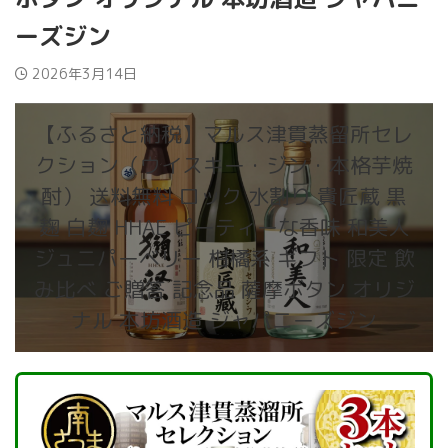
ーズジン
2026年3月14日
【ふるさと納税】マルス津貫蒸留所セレ
クション（ウイスキー・ジン・本格芋焼
酎） 送料無料 ロック 水割り 貴匠蔵 黒
麹 白麹 HHAE ピーティーな香味 和美人
ジュニパーベリー 柑橘系 ギフト 限定 飲
み比べ ご贈答 記念品 薩摩ボタン オリジ
ナル 本坊酒造 ジャパニーズジン