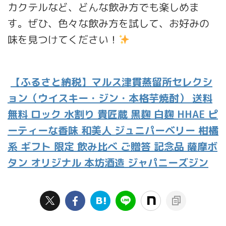
カクテルなど、どんな飲み方でも楽しめま
す。ぜひ、色々な飲み方を試して、お好みの
味を見つけてください！
【ふるさと納税】マルス津貫蒸留所セレクシ
ョン（ウイスキー・ジン・本格芋焼酎） 送料
無料 ロック 水割り 貴匠蔵 黒麹 白麹 HHAE ピ
ーティーな香味 和美人 ジュニパーベリー 柑橘
系 ギフト 限定 飲み比べ ご贈答 記念品 薩摩ボ
タン オリジナル 本坊酒造 ジャパニーズジン