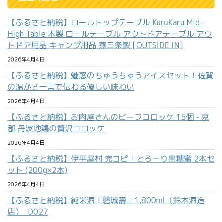
【ふるさと納税】ロールトップテーブル KuruKaru Mid-
High Table 木製 ロールテーブル アウトドアテーブル アウ
トドア用品 キャンプ用品 燕三条製 [OUTSIDE IN]
2026年4月4日
【ふるさと納税】魅惑のちゅうちゅうアイスセット！佐賀
の温かさ一言で伝わる優しい味わい
2026年4月4日
【ふるさと納税】お肉屋さんのビーフコロッケ 15個 - 京
都 丹波地鶏の贅沢コロッケ
2026年4月4日
【ふるさと納税】伊平屋村 完コピ！とろーり黒糖蜜 2本セ
ット (200g×2本)
2026年4月4日
【ふるさと納税】純米酒『磐城壽』1,800ml（鈴木酒造
店）_D027