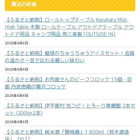
最近の投稿
【ふるさと納税】ロールトップテーブル KuruKaru Mid-
High Table 木製 ロールテーブル アウトドアテーブル アウ
トドア用品 キャンプ用品 燕三条製 [OUTSIDE IN]
2026年4月4日
【ふるさと納税】魅惑のちゅうちゅうアイスセット！佐賀
の温かさ一言で伝わる優しい味わい
2026年4月4日
【ふるさと納税】お肉屋さんのビーフコロッケ 15個 - 京
都 丹波地鶏の贅沢コロッケ
2026年4月4日
【ふるさと納税】伊平屋村 完コピ！とろーり黒糖蜜 2本セ
ット (200g×2本)
2026年4月4日
【ふるさと納税】純米酒『磐城壽』1,800ml（鈴木酒造
店）_D027