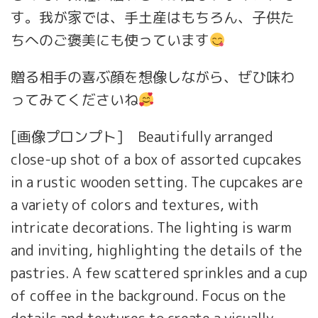
す。我が家では、手土産はもちろん、子供た
ちへのご褒美にも使っています
贈る相手の喜ぶ顔を想像しながら、ぜひ味わ
ってみてくださいね
[画像プロンプト] Beautifully arranged
close-up shot of a box of assorted cupcakes
in a rustic wooden setting. The cupcakes are
a variety of colors and textures, with
intricate decorations. The lighting is warm
and inviting, highlighting the details of the
pastries. A few scattered sprinkles and a cup
of coffee in the background. Focus on the