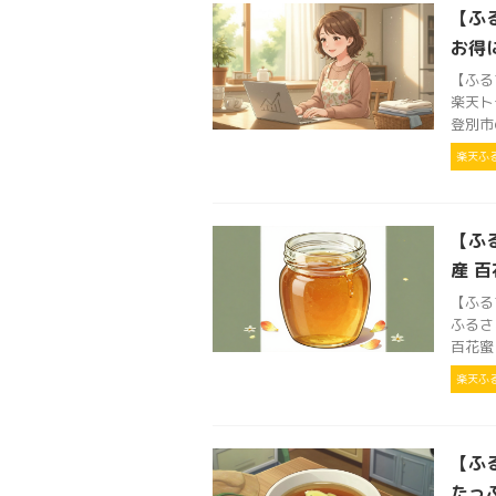
【ふ
お得
【ふる
楽天ト
登別市
楽天ふ
【ふる
産 百
【ふる
ふるさ
百花蜜 
楽天ふ
【ふ
たっ