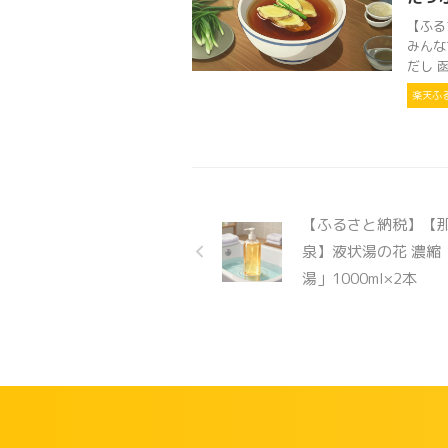
【ふる
みんな
だし 函
楽天ふ
【ふるさと納税】【
泉】液状湯の花 濃縮
湯」1000ml×2本