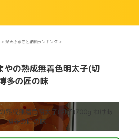
>
楽天ふるさと納税ランキング
>
まやの熟成無着色明太子(切
– 博多の匠の味
熟成無着色明太子(切子)700g わけあ
 – 博多の匠の味