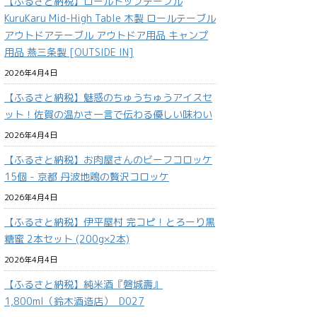
【ふるさと納税】ロールトップテーブル
KuruKaru Mid-High Table 木製 ロールテーブル
アウトドアテーブル アウトドア用品 キャンプ
用品 燕三条製 [OUTSIDE IN]
2026年4月4日
【ふるさと納税】魅惑のちゅうちゅうアイスセ
ット！佐賀の温かさ一言で伝わる優しい味わい
2026年4月4日
【ふるさと納税】お肉屋さんのビーフコロッケ
15個 - 京都 丹波地鶏の贅沢コロッケ
2026年4月4日
【ふるさと納税】伊平屋村 完コピ！とろーり黒
糖蜜 2本セット (200g×2本)
2026年4月4日
【ふるさと納税】純米酒『磐城壽』
1,800ml（鈴木酒造店）_D027