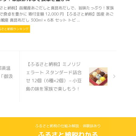
さと納税】函館産あごだしと真昆布だしで、旨味たっぷり！家族
で食卓を豊かに 寄付金額 12,000 円 【ふるさと納税】国産 あご
館産 真昆布だし 300ml × 6本 セット トビ ...
るさと納税ランキング
【ふるさと納税】ミノリジ
那須温
ェラート スタンダード詰合
 「御汲
せ 12個（6種×2個） – 小豆
島の味を家族で楽しもう！
ふるさと納税の仕組み解説・体験談あり
ふるさと納税わかる