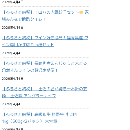
2026年4月4日
【ふるさと納税】！山八の人気餃子セット
家
族みんなで晩酌タイム！
2026年4月4日
【ふるさと納税】ワイン好き必見！福岡県産 ワ
イン専用かまぼこ 5種セット
2026年4月4日
【ふるさと納税】長崎角煮まんじゅうと大とろ
角煮まんじゅうの贅沢定期便！
2026年4月4日
【ふるさと納税】｜土佐の匠が誇る一本針の芸
術 - 土佐鍛 アングラーナイフ
2026年4月4日
【ふるさと納税】高級和牛 熊野牛 すじ肉
1kg（500g×2パック） 大容量
2026年4月4日