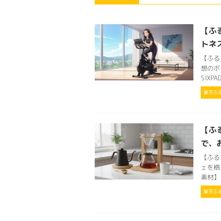
【ふ
トネ
【ふる
想のボ
SIXPA
楽天ふ
【ふ
で、
【ふる
ェを格
素材】
楽天ふ