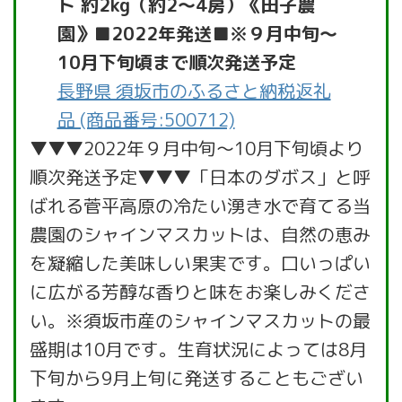
ト 約2kg（約2～4房）《田子農
園》■2022年発送■※９月中旬～
10月下旬頃まで順次発送予定
長野県 須坂市のふるさと納税返礼
品 (商品番号:500712)
▼▼▼2022年９月中旬～10月下旬頃より
順次発送予定▼▼▼「日本のダボス」と呼
ばれる菅平高原の冷たい湧き水で育てる当
農園のシャインマスカットは、自然の恵み
を凝縮した美味しい果実です。口いっぱい
に広がる芳醇な香りと味をお楽しみくださ
い。※須坂市産のシャインマスカットの最
盛期は10月です。生育状況によっては8月
下旬から9月上旬に発送することもござい