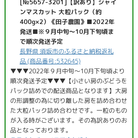
[№5657-3201]【訳あり】シャイ
ンマスカット 大粒パック（約
400g×2）《田子農園》■2022年
発送■※９月中旬～10月下旬頃ま
で順次発送予定
長野県 須坂市のふるさと納税返礼
品 (商品番号:532645)
▼▼▼2022年９月中旬～10月下旬頃より
順次発送予定▼▼▼【小さい房のぶどうを
パック詰めでの配送商品となります】大房
の形調整の為に切り離した房を詰め合わせ
た大粒パック詰め合わせです。一粒のもの
が入る時がございます。その為訳ありのお
品となっております。