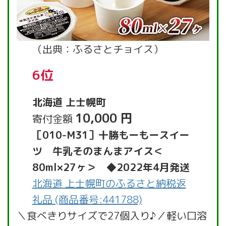
（出典：ふるさとチョイス）
6位
北海道 上士幌町
10,000 円
寄付金額
［010-M31］十勝もーもースイー
ツ 牛乳そのまんまアイス＜
80ml×27ヶ＞ ◆2022年4月発送
北海道 上士幌町のふるさと納税返
礼品 (商品番号:441788)
＼食べきりサイズで27個入り♪／軽い口溶