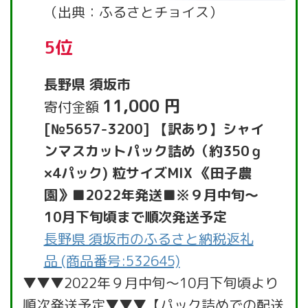
（出典：ふるさとチョイス）
5位
長野県 須坂市
11,000 円
寄付金額
[№5657-3200] 【訳あり】シャイ
ンマスカットパック詰め（約350ｇ
×4パック) 粒サイズMIX 《田子農
園》■2022年発送■※９月中旬～
10月下旬頃まで順次発送予定
長野県 須坂市のふるさと納税返礼
品 (商品番号:532645)
▼▼▼2022年９月中旬～10月下旬頃より
順次発送予定▼▼▼【パック詰めでの配送