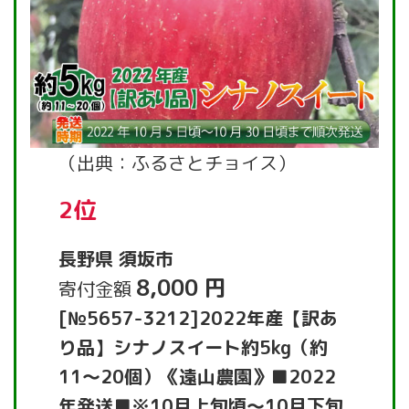
（出典：ふるさとチョイス）
2位
長野県 須坂市
8,000 円
寄付金額
[№5657-3212]2022年産【訳あ
り品】シナノスイート約5kg（約
11～20個）《遠山農園》■2022
年発送■※10月上旬頃～10月下旬