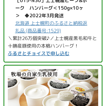
［015-N30］上士幌産ビーフ&ポ
ーク ハンバーグ＜150g×10ヶ
＞ ◆2022年3月発送
北海道 上士幌町のふるさと納税返
礼品 (商品番号:1529)
＼累計26万個突破♪／上士幌産黒毛和牛と
十勝産豚使用の本格ハンバーグ！
ふるさとチョイスで申し込む