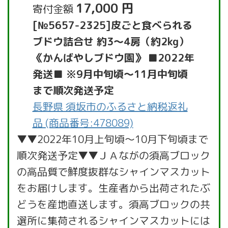
17,000 円
寄付金額
[№5657-2325]皮ごと食べられる
ブドウ詰合せ 約3～4房（約2kg）
《かんばやしブドウ園》 ■2022年
発送■ ※9月中旬頃～11月中旬頃
まで順次発送予定
長野県 須坂市のふるさと納税返礼
品 (商品番号:478089)
▼▼2022年10月上旬頃～10月下旬頃まで
順次発送予定▼▼ＪＡながの須高ブロック
の高品質で鮮度抜群なシャインマスカット
をお届けします。生産者から出荷されたぶ
どうを産地直送します。須高ブロックの共
選所に集荷されるシャインマスカットには