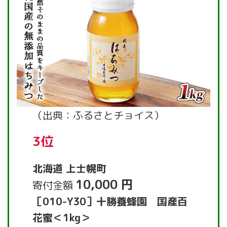
（出典：ふるさとチョイス）
3位
北海道 上士幌町
10,000 円
寄付金額
［010-Y30］十勝養蜂園 国産百
花蜜＜1kg＞