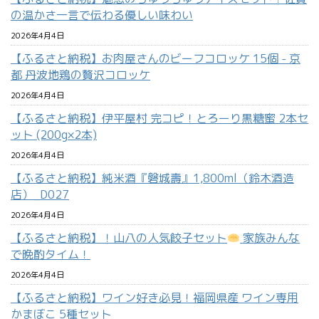
の温かさ一言で伝わる優しい味わい
2026年4月4日
【ふるさと納税】お肉屋さんのビーフコロッケ 15個 - 京
都 丹波地鶏の贅沢コロッケ
2026年4月4日
【ふるさと納税】伊平屋村 完コピ！とろーり黒糖蜜 2本セ
ット (200g×2本)
2026年4月4日
【ふるさと納税】純米酒『磐城壽』1,800ml（鈴木酒造
店）_D027
2026年4月4日
【ふるさと納税】！山八の人気餃子セット
家族みんな
で晩酌タイム！
2026年4月4日
【ふるさと納税】ワイン好き必見！福岡県産 ワイン専用
かまぼこ 5種セット