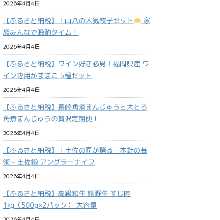
2026年4月4日
【ふるさと納税】！山八の人気餃子セット
家
族みんなで晩酌タイム！
2026年4月4日
【ふるさと納税】ワイン好き必見！福岡県産 ワ
イン専用かまぼこ 5種セット
2026年4月4日
【ふるさと納税】長崎角煮まんじゅうと大とろ
角煮まんじゅうの贅沢定期便！
2026年4月4日
【ふるさと納税】｜土佐の匠が誇る一本針の芸
術 - 土佐鍛 アングラーナイフ
2026年4月4日
【ふるさと納税】高級和牛 熊野牛 すじ肉
1kg（500g×2パック） 大容量
2026年4月4日