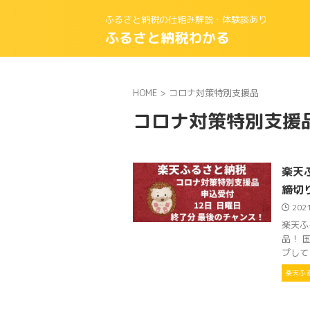
ふるさと納税の仕組み解説・体験談あり
ふるさと納税わかる
HOME
>
コロナ対策特別支援品
コロナ対策特別支援
楽天
締切
202
楽天ふ
品！ 
プして
楽天ふ