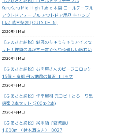
【ふるさと納税】ロールトップテーブル
KuruKaru Mid-High Table 木製 ロールテーブル
アウトドアテーブル アウトドア用品 キャンプ
用品 燕三条製 [OUTSIDE IN]
2026年4月4日
【ふるさと納税】魅惑のちゅうちゅうアイスセ
ット！佐賀の温かさ一言で伝わる優しい味わい
2026年4月4日
【ふるさと納税】お肉屋さんのビーフコロッケ
15個 - 京都 丹波地鶏の贅沢コロッケ
2026年4月4日
【ふるさと納税】伊平屋村 完コピ！とろーり黒
糖蜜 2本セット (200g×2本)
2026年4月4日
【ふるさと納税】純米酒『磐城壽』
1,800ml（鈴木酒造店）_D027