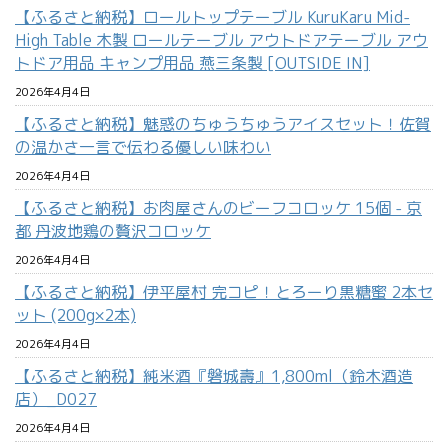
【ふるさと納税】ロールトップテーブル KuruKaru Mid-
High Table 木製 ロールテーブル アウトドアテーブル アウ
トドア用品 キャンプ用品 燕三条製 [OUTSIDE IN]
2026年4月4日
【ふるさと納税】魅惑のちゅうちゅうアイスセット！佐賀
の温かさ一言で伝わる優しい味わい
2026年4月4日
【ふるさと納税】お肉屋さんのビーフコロッケ 15個 - 京
都 丹波地鶏の贅沢コロッケ
2026年4月4日
【ふるさと納税】伊平屋村 完コピ！とろーり黒糖蜜 2本セ
ット (200g×2本)
2026年4月4日
【ふるさと納税】純米酒『磐城壽』1,800ml（鈴木酒造
店）_D027
2026年4月4日