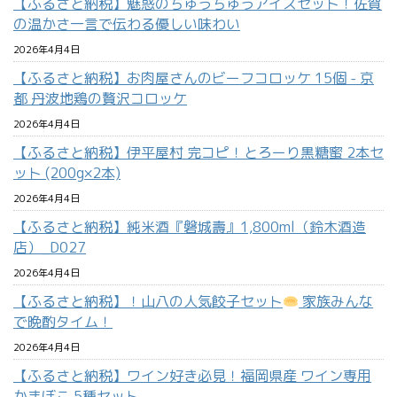
【ふるさと納税】魅惑のちゅうちゅうアイスセット！佐賀
の温かさ一言で伝わる優しい味わい
2026年4月4日
【ふるさと納税】お肉屋さんのビーフコロッケ 15個 - 京
都 丹波地鶏の贅沢コロッケ
2026年4月4日
【ふるさと納税】伊平屋村 完コピ！とろーり黒糖蜜 2本セ
ット (200g×2本)
2026年4月4日
【ふるさと納税】純米酒『磐城壽』1,800ml（鈴木酒造
店）_D027
2026年4月4日
【ふるさと納税】！山八の人気餃子セット
家族みんな
で晩酌タイム！
2026年4月4日
【ふるさと納税】ワイン好き必見！福岡県産 ワイン専用
かまぼこ 5種セット