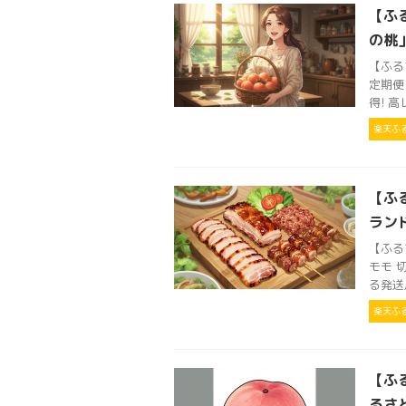
【ふ
の桃」
【ふる
定期便 
得! 
楽天ふ
【ふ
ラン
【ふる
モモ 
る発送
楽天ふ
【ふる
るさと