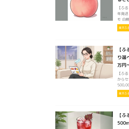
【ふる
年発送
モ 白桃
楽天ふ
【ふ
り選
万円～
【ふる
からセ
500
楽天ふ
【ふ
500