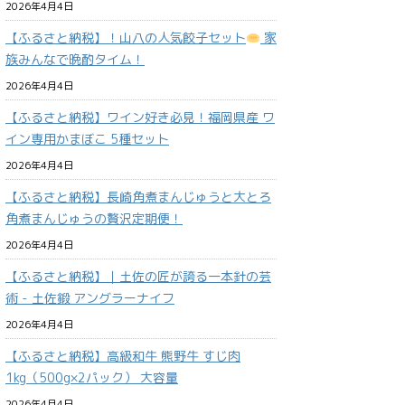
2026年4月4日
【ふるさと納税】！山八の人気餃子セット
家
族みんなで晩酌タイム！
2026年4月4日
【ふるさと納税】ワイン好き必見！福岡県産 ワ
イン専用かまぼこ 5種セット
2026年4月4日
【ふるさと納税】長崎角煮まんじゅうと大とろ
角煮まんじゅうの贅沢定期便！
2026年4月4日
【ふるさと納税】｜土佐の匠が誇る一本針の芸
術 - 土佐鍛 アングラーナイフ
2026年4月4日
【ふるさと納税】高級和牛 熊野牛 すじ肉
1kg（500g×2パック） 大容量
2026年4月4日