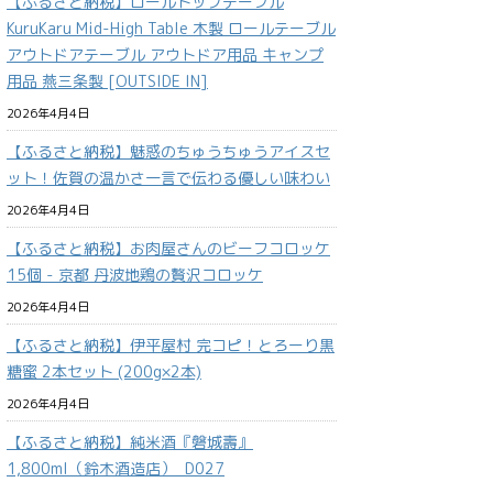
【ふるさと納税】ロールトップテーブル
KuruKaru Mid-High Table 木製 ロールテーブル
アウトドアテーブル アウトドア用品 キャンプ
用品 燕三条製 [OUTSIDE IN]
2026年4月4日
【ふるさと納税】魅惑のちゅうちゅうアイスセ
ット！佐賀の温かさ一言で伝わる優しい味わい
2026年4月4日
【ふるさと納税】お肉屋さんのビーフコロッケ
15個 - 京都 丹波地鶏の贅沢コロッケ
2026年4月4日
【ふるさと納税】伊平屋村 完コピ！とろーり黒
糖蜜 2本セット (200g×2本)
2026年4月4日
【ふるさと納税】純米酒『磐城壽』
1,800ml（鈴木酒造店）_D027