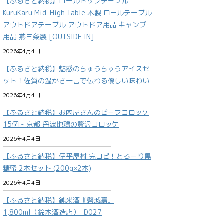
【ふるさと納税】ロールトップテーブル
KuruKaru Mid-High Table 木製 ロールテーブル
アウトドアテーブル アウトドア用品 キャンプ
用品 燕三条製 [OUTSIDE IN]
2026年4月4日
【ふるさと納税】魅惑のちゅうちゅうアイスセ
ット！佐賀の温かさ一言で伝わる優しい味わい
2026年4月4日
【ふるさと納税】お肉屋さんのビーフコロッケ
15個 - 京都 丹波地鶏の贅沢コロッケ
2026年4月4日
【ふるさと納税】伊平屋村 完コピ！とろーり黒
糖蜜 2本セット (200g×2本)
2026年4月4日
【ふるさと納税】純米酒『磐城壽』
1,800ml（鈴木酒造店）_D027