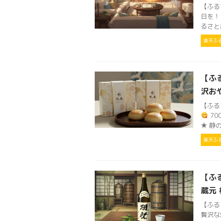
【ふる
日を！
るさと納
楽天ふ
【ふ
沢お
【ふる
70
★ 静の
楽天ふ
【ふ
蔵元
【ふる
贅沢な