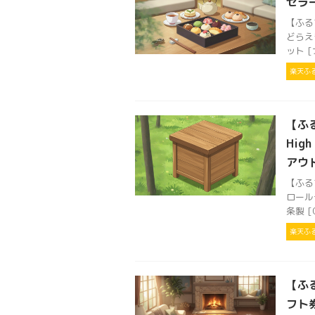
セラ
【ふる
どらえ
ット [
楽天ふ
【ふる
Hig
アウト
【ふるさ
ロール
条製 [O
楽天ふ
【ふ
フト