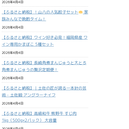
2026年4月4日
【ふるさと納税】！山八の人気餃子セット
家
族みんなで晩酌タイム！
2026年4月4日
【ふるさと納税】ワイン好き必見！福岡県産 ワ
イン専用かまぼこ 5種セット
2026年4月4日
【ふるさと納税】長崎角煮まんじゅうと大とろ
角煮まんじゅうの贅沢定期便！
2026年4月4日
【ふるさと納税】｜土佐の匠が誇る一本針の芸
術 - 土佐鍛 アングラーナイフ
2026年4月4日
【ふるさと納税】高級和牛 熊野牛 すじ肉
1kg（500g×2パック） 大容量
2026年4月4日