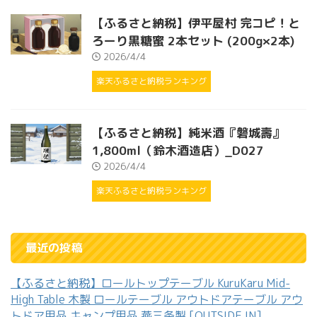
【ふるさと納税】伊平屋村 完コピ！と
ろーり黒糖蜜 2本セット (200g×2本)
2026/4/4
楽天ふるさと納税ランキング
【ふるさと納税】純米酒『磐城壽』
1,800ml（鈴木酒造店）_D027
2026/4/4
楽天ふるさと納税ランキング
最近の投稿
【ふるさと納税】ロールトップテーブル KuruKaru Mid-
High Table 木製 ロールテーブル アウトドアテーブル アウ
トドア用品 キャンプ用品 燕三条製 [OUTSIDE IN]