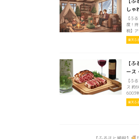
【ふ
しゃ
【ふる
度！持
税】ア
楽天ふ
【ふ
ース
【ふる
ス 約
600
楽天ふ
【ふるさと納税】