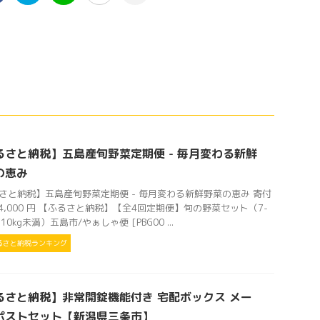
るさと納税】五島産旬野菜定期便 - 毎月変わる新鮮
の恵み
さと納税】五島産旬野菜定期便 - 毎月変わる新鮮野菜の恵み 寄付
64,000 円 【ふるさと納税】【全4回定期便】旬の野菜セット（7-
10kg未満）五島市/やぁしゃ便 [PBG00 ...
るさと納税ランキング
るさと納税】非常開錠機能付き 宅配ボックス メー
ポストセット【新潟県三条市】