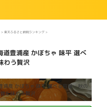
>
楽天ふるさと納税ランキング
>
道豊浦産 かぼちゃ 味平 選べ
を味わう贅沢
産 かぼちゃ 味平 選べる容量 - 秋の
味覚を味わう贅沢