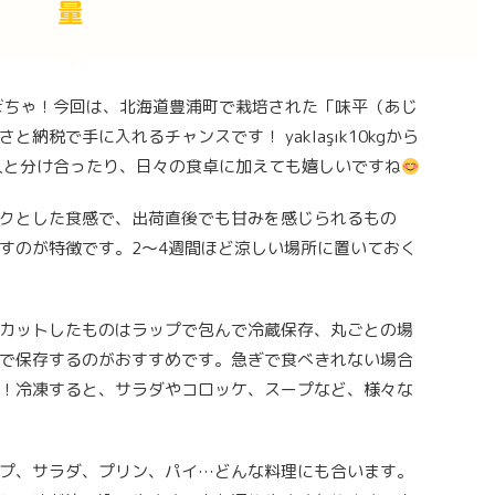
量
ぼちゃ！今回は、北海道豊浦町で栽培された「味平（あじ
納税で手に入れるチャンスです！ yaklaşık10kgから
友人と分け合ったり、日々の食卓に加えても嬉しいですね
クとした食感で、出荷直後でも甘みを感じられるもの
すのが特徴です。2～4週間ほど涼しい場所に置いておく
カットしたものはラップで包んで冷蔵保存、丸ごとの場
で保存するのがおすすめです。急ぎで食べきれない場合
！冷凍すると、サラダやコロッケ、スープなど、様々な
プ、サラダ、プリン、パイ…どんな料理にも合います。