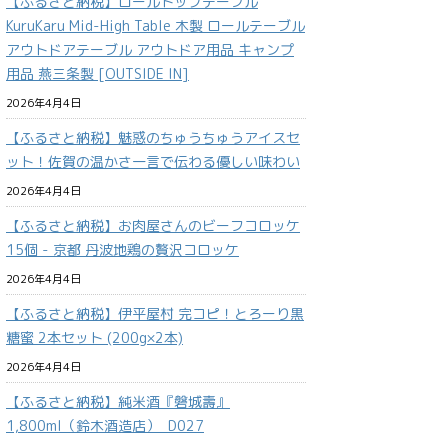
【ふるさと納税】ロールトップテーブル
KuruKaru Mid-High Table 木製 ロールテーブル
アウトドアテーブル アウトドア用品 キャンプ
用品 燕三条製 [OUTSIDE IN]
2026年4月4日
【ふるさと納税】魅惑のちゅうちゅうアイスセ
ット！佐賀の温かさ一言で伝わる優しい味わい
2026年4月4日
【ふるさと納税】お肉屋さんのビーフコロッケ
15個 - 京都 丹波地鶏の贅沢コロッケ
2026年4月4日
【ふるさと納税】伊平屋村 完コピ！とろーり黒
糖蜜 2本セット (200g×2本)
2026年4月4日
【ふるさと納税】純米酒『磐城壽』
1,800ml（鈴木酒造店）_D027