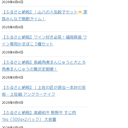
2026年4月4日
【ふるさと納税】！山八の人気餃子セット
家
族みんなで晩酌タイム！
2026年4月4日
【ふるさと納税】ワイン好き必見！福岡県産 ワ
イン専用かまぼこ 5種セット
2026年4月4日
【ふるさと納税】長崎角煮まんじゅうと大とろ
角煮まんじゅうの贅沢定期便！
2026年4月4日
【ふるさと納税】｜土佐の匠が誇る一本針の芸
術 - 土佐鍛 アングラーナイフ
2026年4月4日
【ふるさと納税】高級和牛 熊野牛 すじ肉
1kg（500g×2パック） 大容量
2026年4月4日