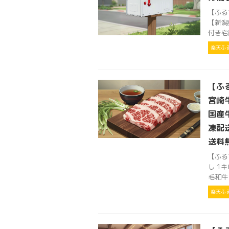
【ふる
【新潟
付き宅
楽天ふ
【ふ
宮崎
国産牛
凍配
送料
【ふる
し 1
毛和牛 
楽天ふ