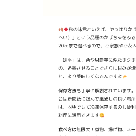
秋の味覚といえば、やっぱりか
へい）」という品種のかぼちゃをふるさと
20kgまで選べるので、ご家族やご
「味平」は、栗や男爵芋に似たホクホ
の、追熟させることでさらに甘みが増
と、より美味しくなるんですよ
保存方法
も丁寧に解説されています。
合は新聞紙に包んで風通しの良い場所
は、固ゆでして冷凍保存するのも便利
料理に活用できます
食べ方は
無限大！煮物、揚げ物、スー