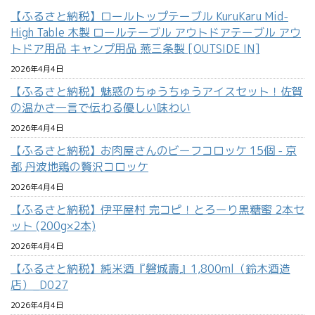
【ふるさと納税】ロールトップテーブル KuruKaru Mid-
High Table 木製 ロールテーブル アウトドアテーブル アウ
トドア用品 キャンプ用品 燕三条製 [OUTSIDE IN]
2026年4月4日
【ふるさと納税】魅惑のちゅうちゅうアイスセット！佐賀
の温かさ一言で伝わる優しい味わい
2026年4月4日
【ふるさと納税】お肉屋さんのビーフコロッケ 15個 - 京
都 丹波地鶏の贅沢コロッケ
2026年4月4日
【ふるさと納税】伊平屋村 完コピ！とろーり黒糖蜜 2本セ
ット (200g×2本)
2026年4月4日
【ふるさと納税】純米酒『磐城壽』1,800ml（鈴木酒造
店）_D027
2026年4月4日