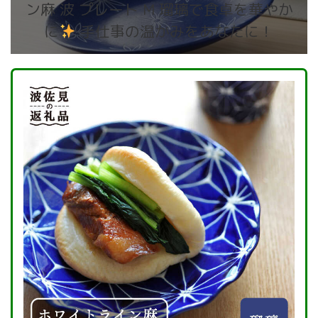
ン麻 波 プレート M 瑠璃で食卓を華やか
に
手仕事の温かみをあなたに！