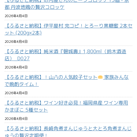
【ふるさと納税】お肉屋さんのビーフコロッケ 15個 - 京
都 丹波地鶏の贅沢コロッケ
2026年4月4日
【ふるさと納税】伊平屋村 完コピ！とろーり黒糖蜜 2本セ
ット (200g×2本)
2026年4月4日
【ふるさと納税】純米酒『磐城壽』1,800ml（鈴木酒造
店）_D027
2026年4月4日
【ふるさと納税】！山八の人気餃子セット
家族みんな
で晩酌タイム！
2026年4月4日
【ふるさと納税】ワイン好き必見！福岡県産 ワイン専用
かまぼこ 5種セット
2026年4月4日
【ふるさと納税】長崎角煮まんじゅうと大とろ角煮まんじ
ゅうの贅沢定期便！