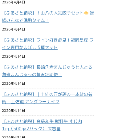
2026年4月4日
【ふるさと納税】！山八の人気餃子セット
家
族みんなで晩酌タイム！
2026年4月4日
【ふるさと納税】ワイン好き必見！福岡県産 ワ
イン専用かまぼこ 5種セット
2026年4月4日
【ふるさと納税】長崎角煮まんじゅうと大とろ
角煮まんじゅうの贅沢定期便！
2026年4月4日
【ふるさと納税】｜土佐の匠が誇る一本針の芸
術 - 土佐鍛 アングラーナイフ
2026年4月4日
【ふるさと納税】高級和牛 熊野牛 すじ肉
1kg（500g×2パック） 大容量
2026年4月4日