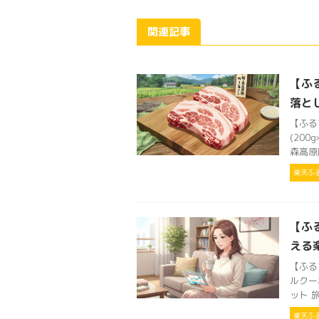
関連記事
【ふ
落とし
【ふる
(200
森高原豚
楽天ふ
【ふ
える
【ふる
ルクー
ット 旅
楽天ふ