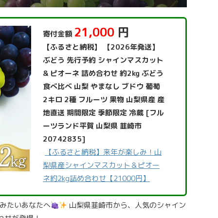
21,000
円
寄付金額
【ふるさと納税】 【2026年発送】
ぶどう 先行予約 シャインマスカット
& ピオーネ 詰め合わせ 約2kg ぶどう
食べ比べ 山梨 やまなし ブドウ 葡萄
2キロ 2種 フルーツ 果物 山梨県産 産
地直送 期間限定 季節限定 冷蔵 [フル
ーツランド平賀 山梨県 韮崎市
20742835]
【ふるさと納税】来年が楽しみ！山
梨県産シャインマスカット＆ピオー
ネ約2kg詰め合わせ【21000円】
みたいあなたへ
山梨県韮崎市から、人気のシャイン