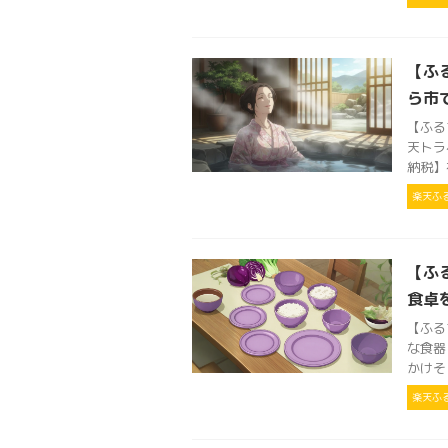
【ふ
ら市
【ふる
天トラベ
納税】
楽天ふ
【ふ
食卓
【ふる
な食器
かけそ
楽天ふ