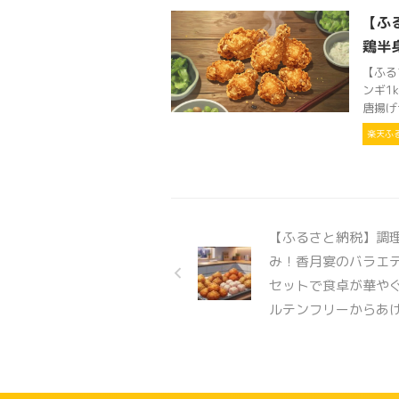
【ふ
鶏半
【ふる
ンギ1
唐揚げ
楽天ふ
【ふるさと納税】調
み！香月宴のバラエ
セットで食卓が華や
ルテンフリーからあ