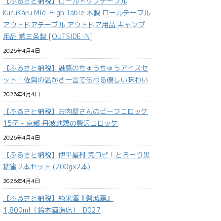
【ふるさと納税】ロールトップテーブル
KuruKaru Mid-High Table 木製 ロールテーブル
アウトドアテーブル アウトドア用品 キャンプ
用品 燕三条製 [OUTSIDE IN]
2026年4月4日
【ふるさと納税】魅惑のちゅうちゅうアイスセ
ット！佐賀の温かさ一言で伝わる優しい味わい
2026年4月4日
【ふるさと納税】お肉屋さんのビーフコロッケ
15個 - 京都 丹波地鶏の贅沢コロッケ
2026年4月4日
【ふるさと納税】伊平屋村 完コピ！とろーり黒
糖蜜 2本セット (200g×2本)
2026年4月4日
【ふるさと納税】純米酒『磐城壽』
1,800ml（鈴木酒造店）_D027