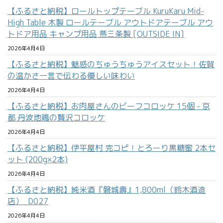
【ふるさと納税】ロールトップテーブル KuruKaru Mid-
High Table 木製 ロールテーブル アウトドアテーブル アウ
トドア用品 キャンプ用品 燕三条製 [OUTSIDE IN]
2026年4月4日
【ふるさと納税】魅惑のちゅうちゅうアイスセット！佐賀
の温かさ一言で伝わる優しい味わい
2026年4月4日
【ふるさと納税】お肉屋さんのビーフコロッケ 15個 - 京
都 丹波地鶏の贅沢コロッケ
2026年4月4日
【ふるさと納税】伊平屋村 完コピ！とろーり黒糖蜜 2本セ
ット (200g×2本)
2026年4月4日
【ふるさと納税】純米酒『磐城壽』1,800ml（鈴木酒造
店）_D027
2026年4月4日