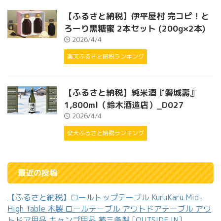
【ふるさと納税】伊平屋村 完コピ！と
ろーり黒糖蜜 2本セット (200g×2本)
2026/4/4
楽天ふるさと納税ランキング
【ふるさと納税】純米酒『磐城壽』
1,800ml（鈴木酒造店）_D027
2026/4/4
楽天ふるさと納税ランキング
最近の投稿
【ふるさと納税】ロールトップテーブル KuruKaru Mid-
High Table 木製 ロールテーブル アウトドアテーブル アウ
トドア用品 キャンプ用品 燕三条製 [OUTSIDE IN]