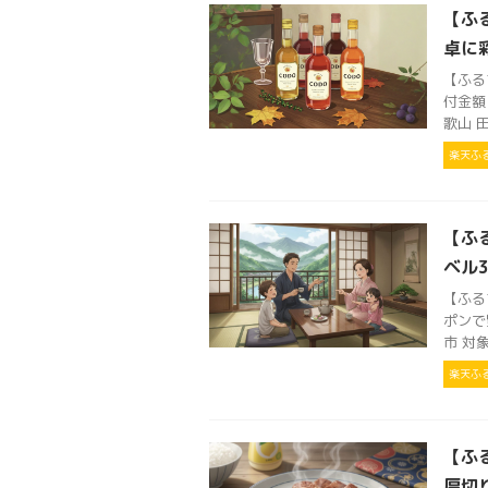
【ふ
卓に
【ふる
付金額 
歌山 田
楽天ふ
【ふ
ベル
【ふる
ポンで
市 対
楽天ふ
【ふ
厚切