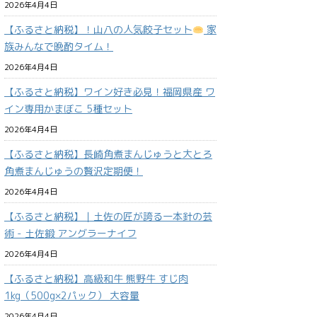
2026年4月4日
【ふるさと納税】！山八の人気餃子セット
家
族みんなで晩酌タイム！
2026年4月4日
【ふるさと納税】ワイン好き必見！福岡県産 ワ
イン専用かまぼこ 5種セット
2026年4月4日
【ふるさと納税】長崎角煮まんじゅうと大とろ
角煮まんじゅうの贅沢定期便！
2026年4月4日
【ふるさと納税】｜土佐の匠が誇る一本針の芸
術 - 土佐鍛 アングラーナイフ
2026年4月4日
【ふるさと納税】高級和牛 熊野牛 すじ肉
1kg（500g×2パック） 大容量
2026年4月4日