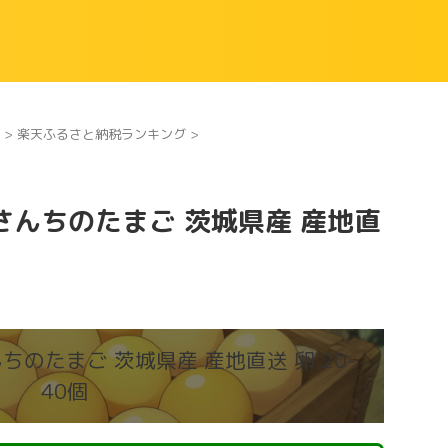
>
楽天ふるさと納税ランキング
>
んちのたまご 茨城県産 産地直
のたまご 茨城県産 産地直送 卵 20-
40個