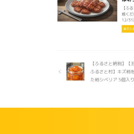
【ふる
焼くだ
12/3
楽天ふ
【ふるさと納税】【
ふるさと村】キズ柿
た柿シベリア 5個入