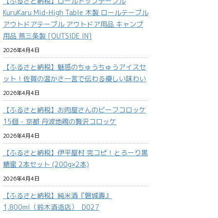
【ふるさと納税】ロールトップテーブル
KuruKaru Mid-High Table 木製 ロールテーブル
アウトドアテーブル アウトドア用品 キャンプ
用品 燕三条製 [OUTSIDE IN]
2026年4月4日
【ふるさと納税】魅惑のちゅうちゅうアイスセ
ット！佐賀の温かさ一言で伝わる優しい味わい
2026年4月4日
【ふるさと納税】お肉屋さんのビーフコロッケ
15個 - 京都 丹波地鶏の贅沢コロッケ
2026年4月4日
【ふるさと納税】伊平屋村 完コピ！とろーり黒
糖蜜 2本セット (200g×2本)
2026年4月4日
【ふるさと納税】純米酒『磐城壽』
1,800ml（鈴木酒造店）_D027