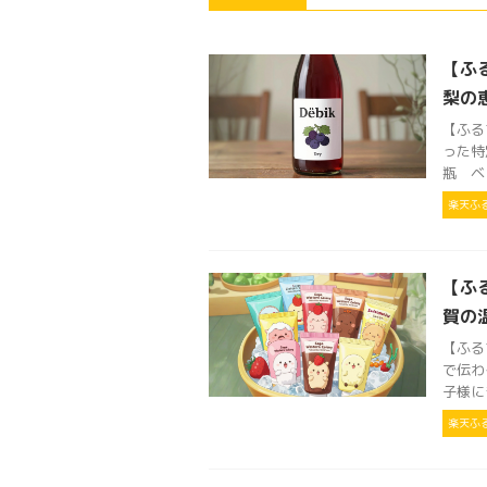
【ふ
梨の
【ふる
った特
瓶 ベ
楽天ふ
【ふ
賀の
【ふる
で伝わ
子様に
楽天ふ