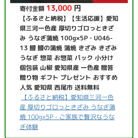
13,000
円
寄付金額
【ふるさと納税】【生活応援】愛知
県三河一色産 厚切りゴロっときざ
み うなぎ蒲焼 100g×5P・U046-
13 鰻 鰻の蒲焼 蒲焼 きざみ きざみ
うなぎ 惣菜 お惣菜 パック 小分け
個包装 山椒 愛知県産 一色産 贈答
贈り物 ギフト プレゼント おすすめ
人気 愛知県 西尾市 送料無料
【ふるさと納税】愛知県三河一色
産 厚切りゴロっときざみ うなぎ蒲
焼 100g×5P - ご家族で贅沢なうな
ぎ体験