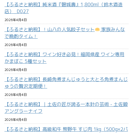
【ふるさと納税】純米酒『磐城壽』1,800ml（鈴木酒造
店）_D027
2026年4月4日
【ふるさと納税】！山八の人気餃子セット
家族みんな
で晩酌タイム！
2026年4月4日
【ふるさと納税】ワイン好き必見！福岡県産 ワイン専用
かまぼこ 5種セット
2026年4月4日
【ふるさと納税】長崎角煮まんじゅうと大とろ角煮まんじ
ゅうの贅沢定期便！
2026年4月4日
【ふるさと納税】｜土佐の匠が誇る一本針の芸術 - 土佐鍛
アングラーナイフ
2026年4月4日
【ふるさと納税】高級和牛 熊野牛 すじ肉 1kg（500g×2パ