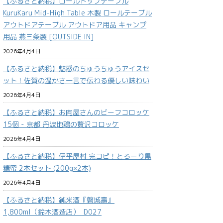
【ふるさと納税】ロールトップテーブル
KuruKaru Mid-High Table 木製 ロールテーブル
アウトドアテーブル アウトドア用品 キャンプ
用品 燕三条製 [OUTSIDE IN]
2026年4月4日
【ふるさと納税】魅惑のちゅうちゅうアイスセ
ット！佐賀の温かさ一言で伝わる優しい味わい
2026年4月4日
【ふるさと納税】お肉屋さんのビーフコロッケ
15個 - 京都 丹波地鶏の贅沢コロッケ
2026年4月4日
【ふるさと納税】伊平屋村 完コピ！とろーり黒
糖蜜 2本セット (200g×2本)
2026年4月4日
【ふるさと納税】純米酒『磐城壽』
1,800ml（鈴木酒造店）_D027