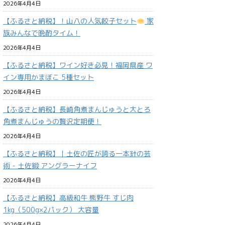
2026年4月4日
【ふるさと納税】！山八の人気餃子セット
家
族みんなで晩酌タイム！
2026年4月4日
【ふるさと納税】ワイン好き必見！福岡県産 ワ
イン専用かまぼこ 5種セット
2026年4月4日
【ふるさと納税】長崎角煮まんじゅうと大とろ
角煮まんじゅうの贅沢定期便！
2026年4月4日
【ふるさと納税】｜土佐の匠が誇る一本針の芸
術 - 土佐鍛 アングラーナイフ
2026年4月4日
【ふるさと納税】高級和牛 熊野牛 すじ肉
1kg（500g×2パック） 大容量
2026年4月4日