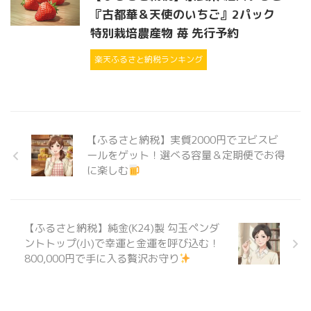
『古都華＆天使のいちご』2パック
特別栽培農産物 苺 先行予約
楽天ふるさと納税ランキング
【ふるさと納税】実質2000円でヱビスビ
ールをゲット！選べる容量＆定期便でお得
に楽しむ
【ふるさと納税】純金(K24)製 勾玉ペンダ
ントトップ(小)で幸運と金運を呼び込む！
800,000円で手に入る贅沢お守り