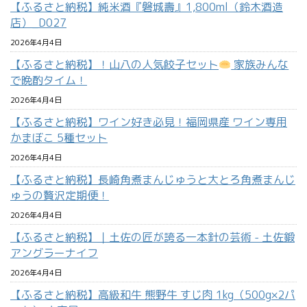
【ふるさと納税】純米酒『磐城壽』1,800ml（鈴木酒造
店）_D027
2026年4月4日
【ふるさと納税】！山八の人気餃子セット
家族みんな
で晩酌タイム！
2026年4月4日
【ふるさと納税】ワイン好き必見！福岡県産 ワイン専用
かまぼこ 5種セット
2026年4月4日
【ふるさと納税】長崎角煮まんじゅうと大とろ角煮まんじ
ゅうの贅沢定期便！
2026年4月4日
【ふるさと納税】｜土佐の匠が誇る一本針の芸術 - 土佐鍛
アングラーナイフ
2026年4月4日
【ふるさと納税】高級和牛 熊野牛 すじ肉 1kg（500g×2パ