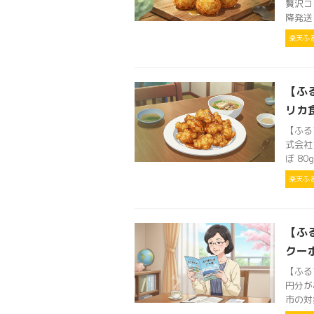
贅沢コ
降発送
楽天ふ
【ふ
リカ
【ふる
式会社
ぼ 80
楽天ふ
【ふ
クー
【ふる
円分が
市の対