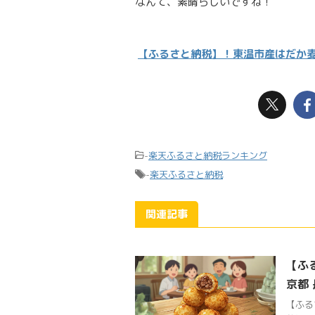
なんて、素晴らしいですね！
【ふるさと納税】！東温市産はだか麦
-
楽天ふるさと納税ランキング
-
楽天ふるさと納税
関連記事
【ふ
京都
【ふる