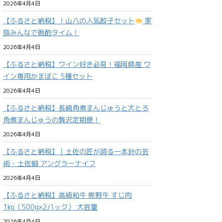
2026年4月4日
【ふるさと納税】！山八の人気餃子セット
家
族みんなで晩酌タイム！
2026年4月4日
【ふるさと納税】ワイン好き必見！福岡県産 ワ
イン専用かまぼこ 5種セット
2026年4月4日
【ふるさと納税】長崎角煮まんじゅうと大とろ
角煮まんじゅうの贅沢定期便！
2026年4月4日
【ふるさと納税】｜土佐の匠が誇る一本針の芸
術 - 土佐鍛 アングラーナイフ
2026年4月4日
【ふるさと納税】高級和牛 熊野牛 すじ肉
1kg（500g×2パック） 大容量
2026年4月4日