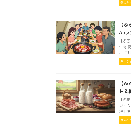
楽天ふ
【ふ
A5
【ふる
牛肉 寄
月 毎月
楽天ふ
【ふ
ト＆
【ふる
ン・ウ
税】飲
楽天ふ