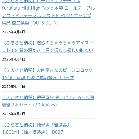
【ふるさと納税】ロールトップテーブル
KuruKaru Mid-High Table 木製 ロールテーブル
アウトドアテーブル アウトドア用品 キャンプ
用品 燕三条製 [OUTSIDE IN]
2026年4月4日
【ふるさと納税】魅惑のちゅうちゅうアイスセ
ット！佐賀の温かさ一言で伝わる優しい味わい
2026年4月4日
【ふるさと納税】お肉屋さんのビーフコロッケ
15個 - 京都 丹波地鶏の贅沢コロッケ
2026年4月4日
【ふるさと納税】伊平屋村 完コピ！とろーり黒
糖蜜 2本セット (200g×2本)
2026年4月4日
【ふるさと納税】純米酒『磐城壽』
1,800ml（鈴木酒造店）_D027