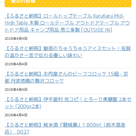
最近の投稿
【ふるさと納税】ロールトップテーブル KuruKaru Mid-
High Table 木製 ロールテーブル アウトドアテーブル アウ
トドア用品 キャンプ用品 燕三条製 [OUTSIDE IN]
2026年4月4日
【ふるさと納税】魅惑のちゅうちゅうアイスセット！佐賀
の温かさ一言で伝わる優しい味わい
2026年4月4日
【ふるさと納税】お肉屋さんのビーフコロッケ 15個 - 京
都 丹波地鶏の贅沢コロッケ
2026年4月4日
【ふるさと納税】伊平屋村 完コピ！とろーり黒糖蜜 2本セ
ット (200g×2本)
2026年4月4日
【ふるさと納税】純米酒『磐城壽』1,800ml（鈴木酒造
店）_D027