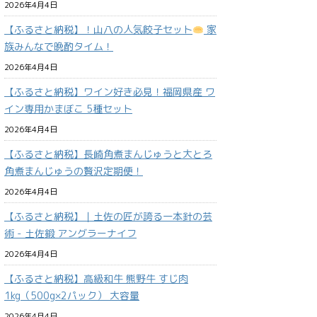
2026年4月4日
【ふるさと納税】！山八の人気餃子セット
家
族みんなで晩酌タイム！
2026年4月4日
【ふるさと納税】ワイン好き必見！福岡県産 ワ
イン専用かまぼこ 5種セット
2026年4月4日
【ふるさと納税】長崎角煮まんじゅうと大とろ
角煮まんじゅうの贅沢定期便！
2026年4月4日
【ふるさと納税】｜土佐の匠が誇る一本針の芸
術 - 土佐鍛 アングラーナイフ
2026年4月4日
【ふるさと納税】高級和牛 熊野牛 すじ肉
1kg（500g×2パック） 大容量
2026年4月4日