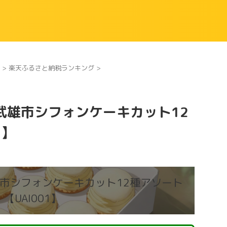
>
楽天ふるさと納税ランキング
>
武雄市シフォンケーキカット12
1】
市シフォンケーキカット12種アソート
【UAI001】