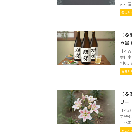
たこ唐草
楽天ふ
【ふ
ゃ黒 (
【ふる
寄付金
×あじゃ
楽天ふ
【ふ
リー
【ふる
で特別
「花束
楽天ふ