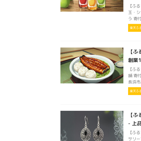
【ふる
玉・シ
う 寄付
楽天ふ
【ふ
創業
【ふる
舗 寄
長浜市/
楽天ふ
【ふる
- 
【ふる
サリー