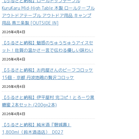
【ふるさと納税】ロールトップテーブル
KuruKaru Mid-High Table 木製 ロールテーブル
アウトドアテーブル アウトドア用品 キャンプ
用品 燕三条製 [OUTSIDE IN]
2026年4月4日
【ふるさと納税】魅惑のちゅうちゅうアイスセ
ット！佐賀の温かさ一言で伝わる優しい味わい
2026年4月4日
【ふるさと納税】お肉屋さんのビーフコロッケ
15個 - 京都 丹波地鶏の贅沢コロッケ
2026年4月4日
【ふるさと納税】伊平屋村 完コピ！とろーり黒
糖蜜 2本セット (200g×2本)
2026年4月4日
【ふるさと納税】純米酒『磐城壽』
1,800ml（鈴木酒造店）_D027