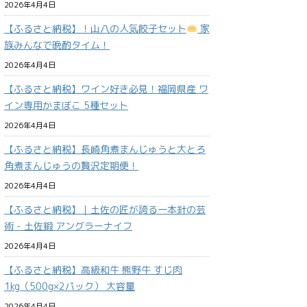
2026年4月4日
【ふるさと納税】！山八の人気餃子セット
家
族みんなで晩酌タイム！
2026年4月4日
【ふるさと納税】ワイン好き必見！福岡県産 ワ
イン専用かまぼこ 5種セット
2026年4月4日
【ふるさと納税】長崎角煮まんじゅうと大とろ
角煮まんじゅうの贅沢定期便！
2026年4月4日
【ふるさと納税】｜土佐の匠が誇る一本針の芸
術 - 土佐鍛 アングラーナイフ
2026年4月4日
【ふるさと納税】高級和牛 熊野牛 すじ肉
1kg（500g×2パック） 大容量
2026年4月4日