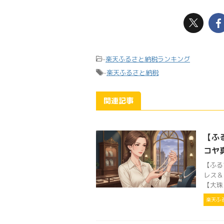
-
楽天ふるさと納税ランキング
-
楽天ふるさと納税
関連記事
【ふ
コヤ
【ふる
レス＆
【大珠】
楽天ふ