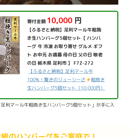
10,000
円
寄付金額
【ふるさと納税】足利マール牛粗挽
き生ハンバーグ5個セット【 ハンバ
ーグ 牛 冷凍 お取り寄せ グルメ ギフ
ト お中元 お歳暮 母の日 父の日 敬老
の日 栃木県 足利市 】 F7Z-272
【ふるさと納税】足利マール牛
100%！驚きのジューシーさ
粗挽き
生ハンバーグ5個セット（10,000円）
の「足利マール牛粗挽き生ハンバーグ5個セット」が手に入
ン級のハンバーグをご家庭で！