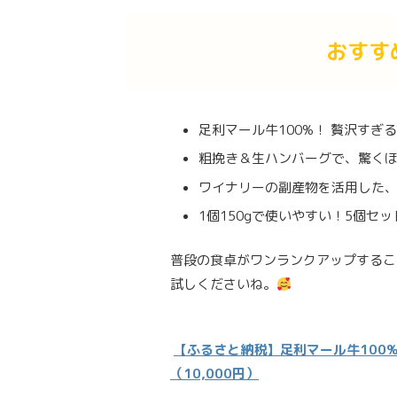
おすす
足利マール牛100%！ 贅沢すぎ
粗挽き＆生ハンバーグで、驚く
ワイナリーの副産物を活用した
1個150gで使いやすい！5個セ
普段の食卓がワンランクアップするこ
試しくださいね。
【ふるさと納税】足利マール牛100
（10,000円）