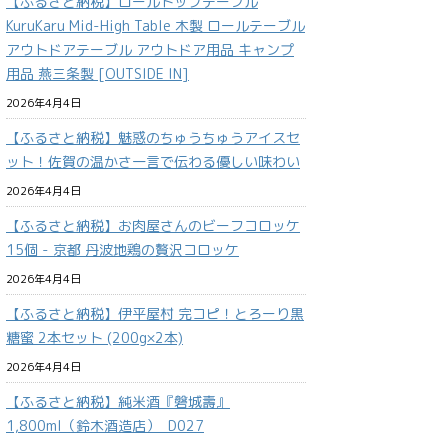
【ふるさと納税】ロールトップテーブル
KuruKaru Mid-High Table 木製 ロールテーブル
アウトドアテーブル アウトドア用品 キャンプ
用品 燕三条製 [OUTSIDE IN]
2026年4月4日
【ふるさと納税】魅惑のちゅうちゅうアイスセ
ット！佐賀の温かさ一言で伝わる優しい味わい
2026年4月4日
【ふるさと納税】お肉屋さんのビーフコロッケ
15個 - 京都 丹波地鶏の贅沢コロッケ
2026年4月4日
【ふるさと納税】伊平屋村 完コピ！とろーり黒
糖蜜 2本セット (200g×2本)
2026年4月4日
【ふるさと納税】純米酒『磐城壽』
1,800ml（鈴木酒造店）_D027