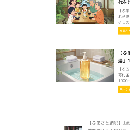
代を
【ふる
れる味
そうめん
楽天ふ
【ふ
湯」1
【ふる
寄付金
1000
楽天ふ
【ふるさと納税】山