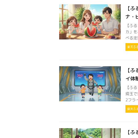
【ふ
ナ・
【ふる
カ」を
べる定
楽天ふ
【ふる
イ体
【ふる
埼玉で無
2フラ
楽天ふ
【ふ